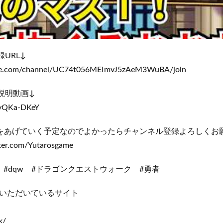
URL↓
be.com/channel/UC74t056MEImvJ5zAeM3WuBA/join
説明動画↓
PyQKa-DKeY
をあげていく予定なのでよかったらチャンネル登録よろしくお
tter.com/Yutarosgame
#dqw #ドラゴンクエストウォーク #勇者
いただいているサイト
k/