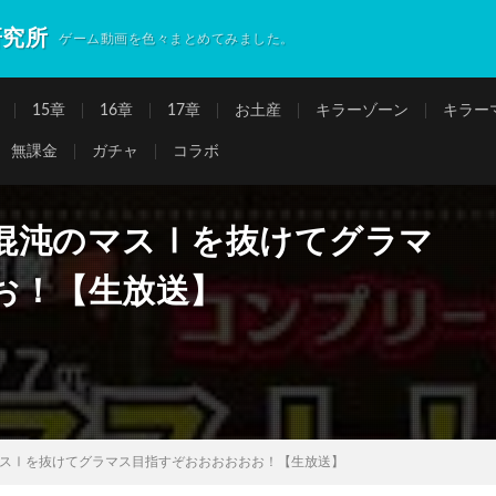
研究所
ゲーム動画を色々まとめてみました。
15章
16章
17章
お土産
キラーゾーン
キラー
無課金
ガチャ
コラボ
混沌のマスⅠを抜けてグラマ
お！【生放送】
スⅠを抜けてグラマス目指すぞおおおおおお！【生放送】