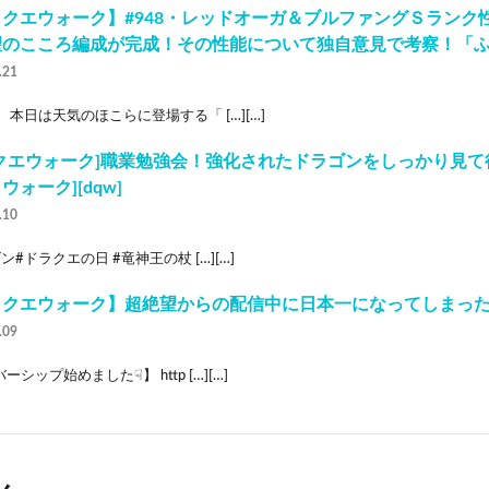
クエウォーク】#948・レッドオーガ＆ブルファングＳランク
望のこころ編成が完成！その性能について独自意見で考察！「
.21
 本日は天気のほこらに登場する「 […][…]
クエウォーク]職業勉強会！強化されたドラゴンをしっかり見て
ウォーク][dqw]
.10
ン#ドラクエの日 #竜神王の杖 […][…]
ラクエウォーク】超絶望からの配信中に日本一になってしまっ
.09
ーシップ始めました☟】 http […][…]