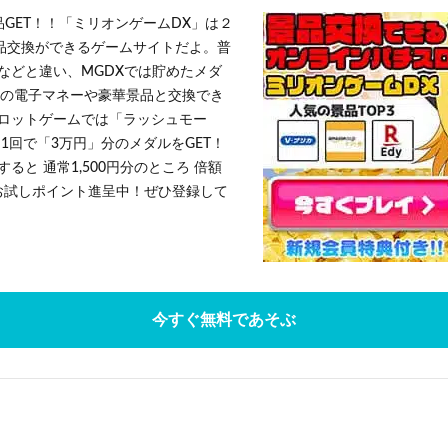
品GET！！「ミリオンゲームDX」は２
景品交換ができるゲームサイトだよ。普
などと違い、MGDXでは貯めたメダ
h」等の電子マネーや豪華景品と交換でき
ロットゲームでは「ラッシュモー
1回で「3万円」分のメダルをGET！
ると 通常1,500円分のところ 倍額
」お試しポイント進呈中！ぜひ登録して
今すぐ無料であそぶ