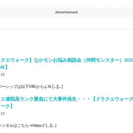
Advertisement
クエウォーク】なかモンお悩み相談会（仲間モンスター）2026
ME】
.18
ーシップは以下URLから↓ ht […][…]
ィス連戦高ランク勝負にて大事件発生・・・【ドラクエウォー
ォーク】
.19
ネルはこちら→https:// […][…]