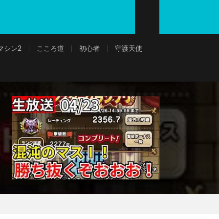
マシン2
こころ道
初心者
守護天使