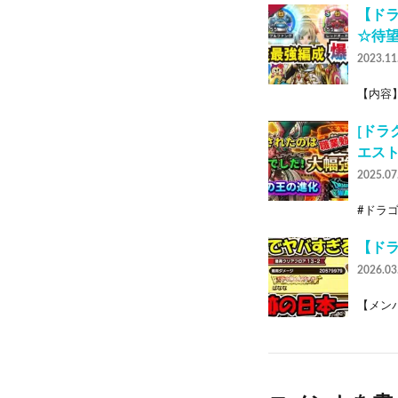
【ドラ
☆待
2023.11
【内容】
[ドラ
エスト
2025.07
#ドラゴ
【ド
2026.03
【メンバ