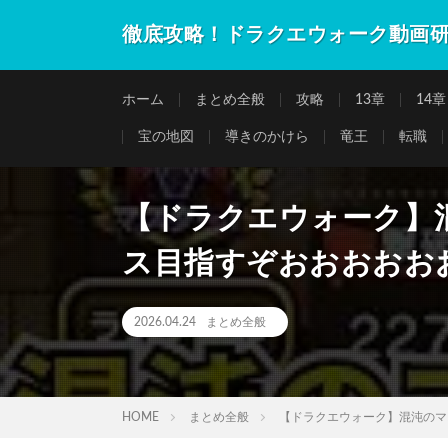
徹底攻略！ドラクエウォーク動画
ホーム
まとめ全般
攻略
13章
14章
宝の地図
導きのかけら
竜王
転職
【ドラクエウォーク】
ス目指すぞおおおおお
2026.04.24
まとめ全般
HOME
まとめ全般
【ドラクエウォーク】混沌のマ