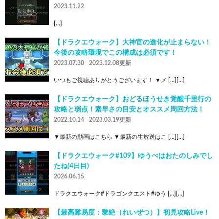
2023.11.22
[…]
【ドラクエウォーク】大神官の進化が止まらない！
今後の攻略環境でこの構成は必須です！
2023.07.30
2023.12.08更新
いつもご視聴ありがとうございます！ ▼メ […][…]
【ドラクエウォーク】おどるほうせき覚醒千里行の
攻略と弱点！素早さの目安とオススメ周回方法！
2022.10.14
2023.03.19更新
▼最新の動画はこちら ▼最新の生放送はこ […][…]
【ドラクエウォーク#109】ゆうべはおたのしみでし
たね(4日目)
2026.06.15
ドラクエウォーク#ドラゴンクエスト#ゆう […][…]
【最高難易度：黎絶（れいぜつ）】初見攻略Live！