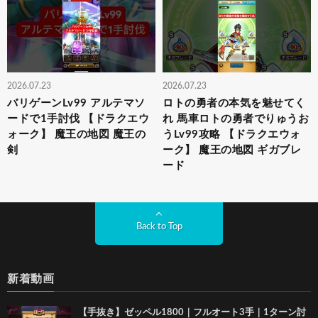
2026.07.23
2026.07.23
バリゲーンLv99 アルテマソ
ロトの勇者の本気を魅せてく
ードで1手討伐 【ドラクエウ
れ 馬車ロトの勇者でりゅうお
ォーク】 魔王の地図 魔王の
うLv99攻略 【ドラクエウォ
剣
ーク】 魔王の地図 ギガブレ
ード
Back to Top
新着動画
【手抜き】ゼッペル1800｜フルオート3手｜1ターン討