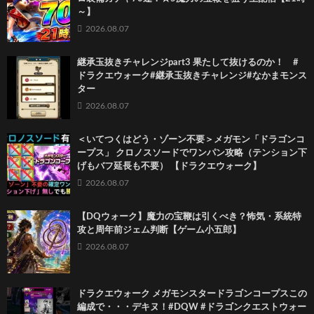
～】
2026.08.07
継承玉抜きチャレンジpart3 果たして抜けるのか！ #
ドラクエウォーク#継承玉抜きチャレンジ#なかまモンス
ター
2026.08.07
＜いてつくはどう・ゾーン不要＞メガモン「ドラゴンコ
ープス」 クロノスソードでワンパン攻略（テンション下
げもバフ延長も不要） 【ドラクエウォーク】
2026.08.07
【DQウォーク】魔力の宝鞭は引くべき？怖気・系統特
攻と周年前ジェム判断【ゲーム小五郎】
2026.08.07
ドラクエウォーク メガモンスタードラゴンコープスこの
編成で・・・デキヌ！#DQW #ドラゴンクエストウォー