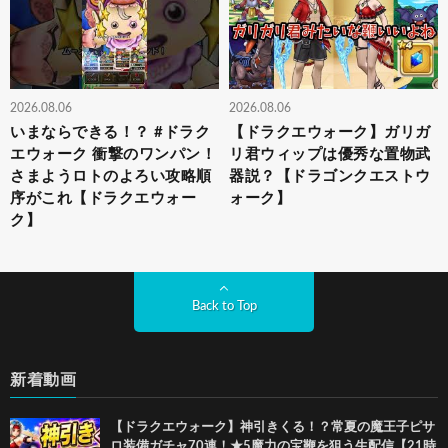
2026.08.06
2026.08.06
いまならできる！？ #ドラク
【ドラクエウォーク】ガリガ
エウォーク 衝撃のワンパン！
リ君ウィップは優秀な置物武
さまようロトのよろい攻略順
器説？【ドラゴンクエストウ
序がこれ【ドラクエウォー
ォーク】
ク】
Back to Top
新着動画
【ドラクエウォーク】神引きくる！？常夏の魔王子ピサ
ロ装備ガチャ70連！★5魔力の宝鞭を狙う生配信【21時