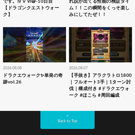
です。ⅣⅤⅥ㉝-10日目
れ説が出てる性能の検証タイ
【ドラゴンクエストウォー
ム！！この瞬間をくっそ楽し
ク】
みにしてたぜ！！
2026.08.08
2026.08.07
ドラクエウォーク✨単発の奇
【手抜き】アラクラトロ1800
跡vol.26
｜フルオート3手｜1ターン討
伐｜構成付き #ドラクエウォ
ーク #ほこら #周回編成
Back to Top