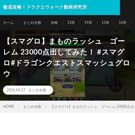
徹底攻略！ドラクエウォーク動画研究所
ホーム
まとめ全般
攻略
13章
14章
15章
16章
【スマグロ】まものラッシュ ゴー
レム 23000点出してみた！ #スマグ
ロ#ドラゴンクエストスマッシュグロ
ウ
2026.04.27
まとめ全般
HOME
まとめ全般
【スマグロ】まものラッシュ ゴーレム 23000点