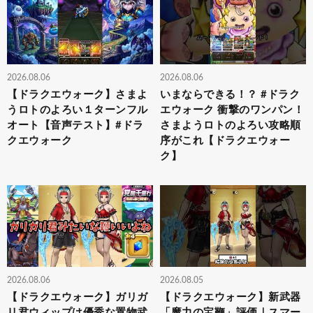
2026.08.06
2026.08.06
【ドラクエウォーク】さまよ
いまならできる！？ #ドラク
うロトのよろい１ターンフル
エウォーク 衝撃のワンパン！
オート【音声テスト】#ドラ
さまようロトのよろい攻略順
クエウォーク
序がこれ【ドラクエウォー
ク】
2026.08.06
2026.08.05
【ドラクエウォーク】ガリガ
【ドラクエウォーク】新武器
リ君ウィップは優秀な置物武
「魔力の宝鞭」評価｜スマー