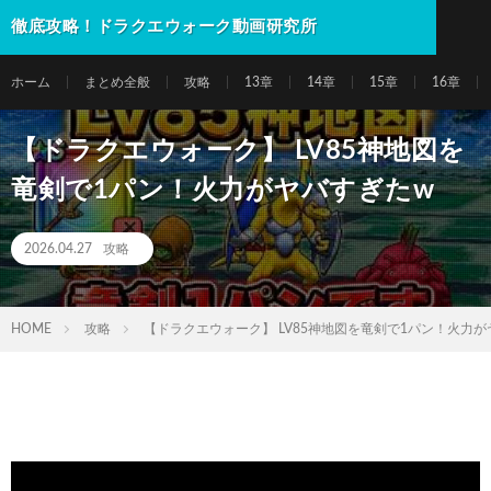
徹底攻略！ドラクエウォーク動画研究所
ホーム
まとめ全般
攻略
13章
14章
15章
16章
【ドラクエウォーク】 LV85神地図を
竜剣で1パン！火力がヤバすぎたw
2026.04.27
攻略
HOME
攻略
【ドラクエウォーク】 LV85神地図を竜剣で1パン！火力が