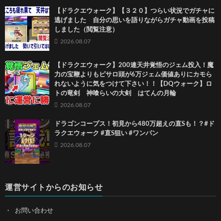
【ドラクエウォーク】【３２０】つらい状況でガチャに
逃げました 自分の思いを語りながらガチャ動画を投稿
しました（閲覧注意）
2026.08.07
【ドラクエウォーク】200連天井覚悟のジェム投入！魔
力の宝鞭よりもピサロ頭が6万ジェム価値ありにカモら
れないように気をつけて下さい！！【DQウォーク】ロ
トの竜剣 神喰らいの大剣 はてんの月輪
2026.08.07
ドラゴンコープス！初見から480万超えの直Sも！？#ド
ラクエウォーク #直S狙い #ワンパン
2026.08.07
運営サイトからのお知らせ
お問い合わせ