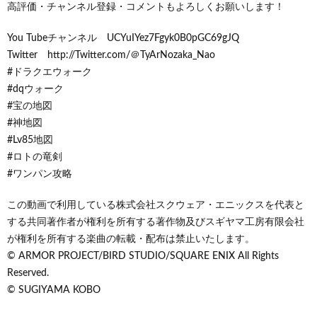
高評価・チャンネル登録・コメントもよろしくお願いします！
You Tubeチャンネル UCYuIYez7Fgyk0B0pGC69gJQ
Twitter http://Twitter.com/＠TyArNozaka_Nao
#ドラクエウォーク
#dqウォーク
#宝の地図
#神地図
#Lv85地図
#ロトの竜剣
#ワンパン攻略
この動画で利用している株式会社スクウェア・エニックスを代表と
する共同著作者が権利を所有する著作物及びスギヤマ工房有限会社
が権利を所有する楽曲の転載・配布は禁止いたします。
© ARMOR PROJECT/BIRD STUDIO/SQUARE ENIX All Rights
Reserved.
© SUGIYAMA KOBO