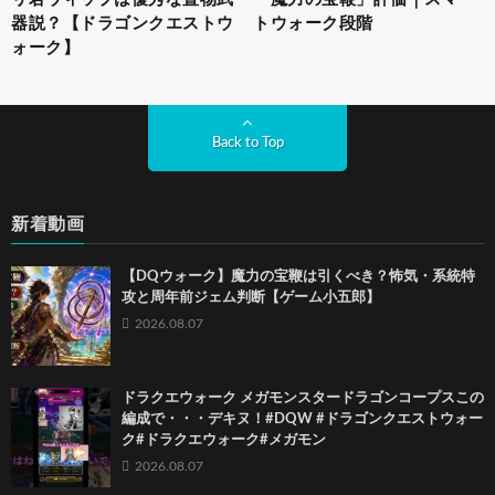
器説？【ドラゴンクエストウ
トウォーク段階
ォーク】
Back to Top
新着動画
【DQウォーク】魔力の宝鞭は引くべき？怖気・系統特
攻と周年前ジェム判断【ゲーム小五郎】
2026.08.07
ドラクエウォーク メガモンスタードラゴンコープスこの
編成で・・・デキヌ！#DQW #ドラゴンクエストウォー
ク#ドラクエウォーク#メガモン
2026.08.07