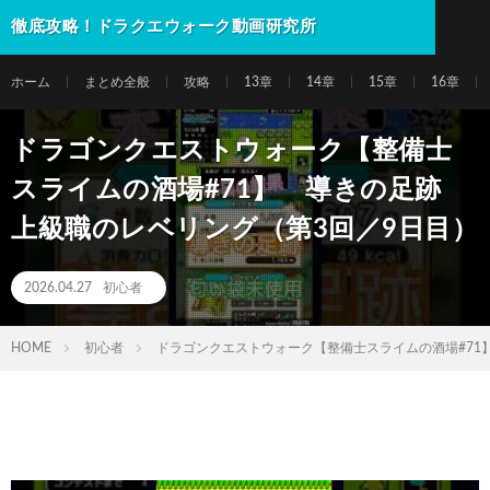
徹底攻略！ドラクエウォーク動画研究所
ホーム
まとめ全般
攻略
13章
14章
15章
16章
ドラゴンクエストウォーク【整備士
スライムの酒場#71】 導きの足跡
上級職のレベリング（第3回／9日目）
2026.04.27
初心者
HOME
初心者
ドラゴンクエストウォーク【整備士スライムの酒場#71