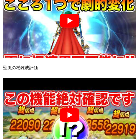
聖風の杖錬成評価