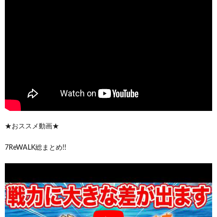
★おススメ動画★
7ReWALK総まとめ!!