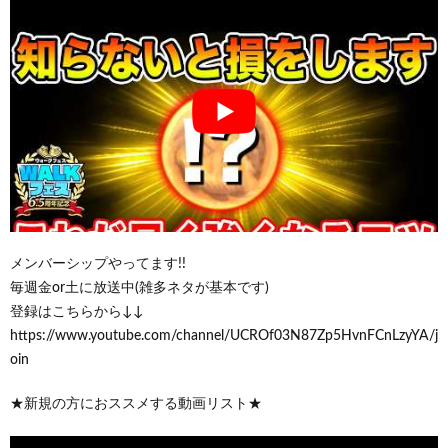
メンバーシップやってます!!
毎週金or土に放送中(雑多ネタが基本です)
登録はこちらから↓↓
https://www.youtube.com/channel/UCROf03N87Zp5HvnFCnLzyYA/j
oin
★新規の方におススメする動画リスト★