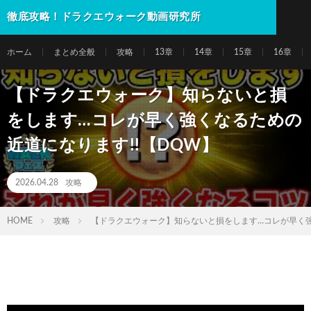
徹底攻略！ドラクエウォーク動画研究所
ホーム
まとめ全般
攻略
13章
14章
15章
16章
【ドラクエウォーク】知らないと損
をします…コレが早く強くなるための
近道になります!!【DQW】
2026.04.28
攻略
HOME
攻略
【ドラクエウォーク】知らないと損をします…コレが早く強