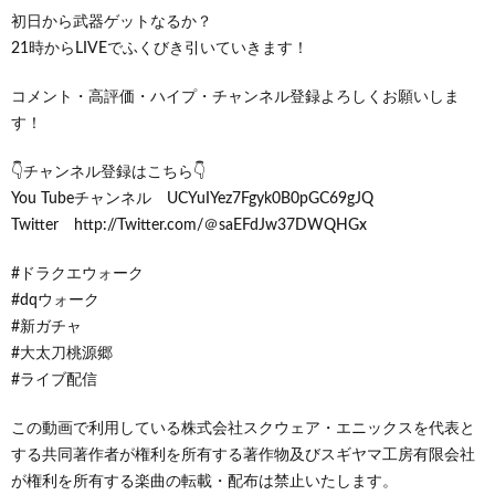
初日から武器ゲットなるか？
21時からLIVEでふくびき引いていきます！
コメント・高評価・ハイプ・チャンネル登録よろしくお願いしま
す！
👇チャンネル登録はこちら👇
You Tubeチャンネル UCYuIYez7Fgyk0B0pGC69gJQ
Twitter http://Twitter.com/＠saEFdJw37DWQHGx
#ドラクエウォーク
#dqウォーク
#新ガチャ
#大太刀桃源郷
#ライブ配信
この動画で利用している株式会社スクウェア・エニックスを代表と
する共同著作者が権利を所有する著作物及びスギヤマ工房有限会社
が権利を所有する楽曲の転載・配布は禁止いたします。