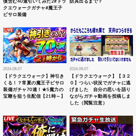
償含む40連引いてみた2#ドラ
防具出るまで？
クエウォークガチャ#魔王子
ピサロ装備
2026.08.07
2026.08.07
【ドラクエウォーク】神引き
【ドラクエウォーク】【３２
くる！？常夏の魔王子ピサロ
０】つらい状況でガチャに逃
装備ガチャ70連！★5魔力の
げました 自分の思いを語り
宝鞭を狙う生配信【21時～】
ながらガチャ動画を投稿しま
した（閲覧注意）