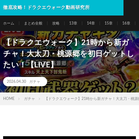
徹底攻略！ドラクエウォーク動画研究所
ホーム
まとめ全般
攻略
13章
14章
15章
16章
【ドラクエウォーク】21時から新ガ
チャ！大太刀・桃源郷を初日ゲットし
たい！【LIVE】
2026.04.30
ガチャ
HOME
ガチャ
【ドラクエウォーク】21時から新ガチャ！大太刀・桃源郷