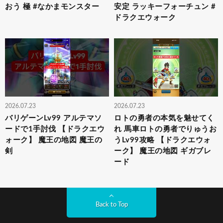
おう 極 #なかまモンスター
安定 ラッキーフォーチュン #
ドラクエウォーク
2026.07.23
2026.07.23
バリゲーンLv99 アルテマソ
ロトの勇者の本気を魅せてく
ードで1手討伐 【ドラクエウ
れ 馬車ロトの勇者でりゅうお
ォーク】 魔王の地図 魔王の
うLv99攻略 【ドラクエウォ
剣
ーク】 魔王の地図 ギガブレ
ード
Back to Top