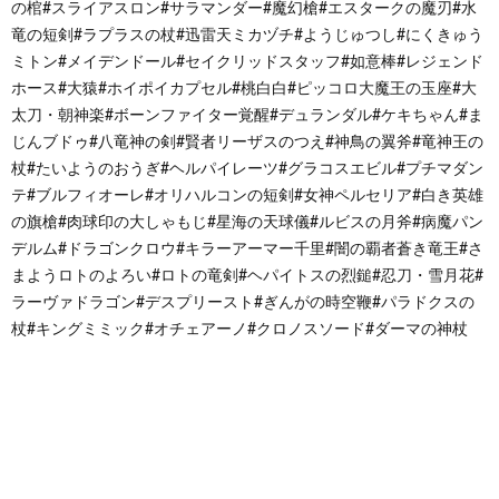
の棺#スライアスロン#サラマンダー#魔幻槍#エスタークの魔刃#水
竜の短剣#ラプラスの杖#迅雷天ミカヅチ#ようじゅつし#にくきゅう
ミトン#メイデンドール#セイクリッドスタッフ#如意棒#レジェンド
ホース#大猿#ホイポイカプセル#桃白白#ピッコロ大魔王の玉座#大
太刀・朝神楽#ボーンファイター覚醒#デュランダル#ケキちゃん#ま
じんブドゥ#八竜神の剣#賢者リーザスのつえ#神鳥の翼斧#竜神王の
杖#たいようのおうぎ#ヘルパイレーツ#グラコスエビル#プチマダン
テ#ブルフィオーレ#オリハルコンの短剣#女神ペルセリア#白き英雄
の旗槍#肉球印の大しゃもじ#星海の天球儀#ルビスの月斧#病魔パン
デルム#ドラゴンクロウ#キラーアーマー千里#闇の覇者蒼き竜王#さ
まようロトのよろい#ロトの竜剣#ヘパイトスの烈鎚#忍刀・雪月花#
ラーヴァドラゴン#デスプリースト#ぎんがの時空鞭#パラドクスの
杖#キングミミック#オチェアーノ#クロノスソード#ダーマの神杖