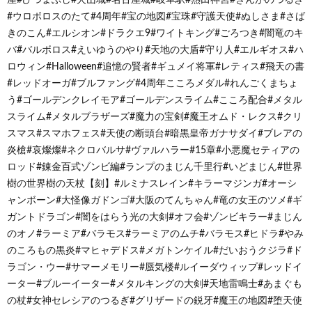
#ウロボロスのたて#4周年#宝の地図#宝珠#守護天使#ぬしさま#さば
きのこん#エルシオン#ドラクエ9#ワイトキング#ごろつき#闇竜のキ
バ#バルボロス#えいゆうのやり#天地の大盾#守り人#エルギオス#ハ
ロウィン#Halloween#追憶の賢者#ギュメイ将軍#レティス#飛天の書
#レッドオーガ#ブルファング#4周年こころメダル#れんごくまちょ
う#ゴールデンクレイモア#ゴールデンスライム#こころ配合#メタル
スライム#メタルブラザーズ#魔力の宝剣#魔王オムド・レクス#クリ
スマス#スマホフェス#天使の断頭台#暗黒皇帝ガナサダイ#ブレアの
炎槍#哀燦燦#ネクロバルサ#ヴァルハラー#15章#小悪魔セティアの
ロッド#錬金百式ゾンビ編#ランプのまじん千里行#いどまじん#世界
樹の世界樹の天杖【刻】#ルミナスレイン#キラーマジンガ#オーシ
ャンボーン#大怪像ガドンゴ#大阪のてんちゃん#竜の女王のツメ#ギ
ガントドラゴン#闇をはらう光の大剣#オフ会#ゾンビキラー#まじん
のオノ#ラーミア#バラモス#ラーミアのムチ#バラモス#ヒドラ#やみ
のころもの黒炎#マヒャデドス#メガトンケイル#だいおうクジラ#ド
ラゴン・ウー#サマーメモリー#蜃気楼#ルイーダウィップ#レッドイ
ーター#ブルーイーター#メタルキングの大剣#天地雷鳴士#あまぐも
の杖#女神セレシアのつるぎ#グリザードの鋭牙#魔王の地図#堕天使