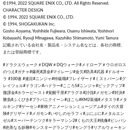
©1994, 2022 SQUARE ENIX CO., LTD. All Rights Reserved.
CHARACTER DESIGN
© 1994, 2022 SQUARE ENIX CO., LTD.
© 1994, SHOGAKUKAN Inc.
Gosho Aoyama, Yoshihide Fujiwara, Osamu Ishiwata, Yoshinori
Kobayashi, Ryouji Minagawa, Kazuhiko Shimamoto, Yumi Tamura
記載されている会社名・製品名・システム名などは、各社の商標、
または登録商標です。
#ドラクエウォーク＃DQW＃DQウォーク#メドローア＃ウロボロス
のつえ#ガチャ#爆死#課金#マイレージ#金欠#防具#武器 #ドルオー
ラ #100連 #連目#ニンジャ#特級職#フレイザード#ミストバーン#グ
レイツェル#ドラゴン#ハドラー#こころS#ニンジャ#ピックアップ#
微課金#ホラービースト#覚醒千里#アラグネ#討伐#メガモン#対決#
勝負#ふくびき#ブラバニクイーン#ほこら#KM2装備#メタスラ#メタ
ルキング#ゲーセン#東映アニメーションミュージアム#ダイの大冒
険#グリザード#メガモン#いやしのセラフィ#ぷにぷに#メタルエン
ゼル#スーパーテンツク#キラーマシン2#くもの大王#残像#ビシバシ
#絶美なる妖鞭#モンスターグランプリ#モングラ#リアルウォーキン