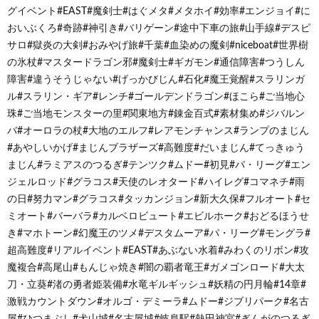
グイベント#EAST#魔剣士#はぐメタ#メタホイ#効率#エンジョイ#に
おいぶくろ#奇跡#神引き#バリゲーン#途中下車の旅#山手線#デスピ
サロ#獄炎の大剣#おみやげ旅#千葉#血染めの魔剣#niceboat#世界樹
の氷杖#マスタードラゴン邪#魔剣士#ギガモン#通信障害#つうしん
障害#違うそうじゃない#げっかびじん#石化#魔王覚醒#スラリンガ
ル#スラリン・ギア#レンチ#ゴールデンドラゴン#ほこら#ご当地心
珠#ご当地モンスターの里#関東地方#錬金百式#素材集め#ジバルン
バ#オーロラの杖#大地のエルフ#レアモンチャンス#ランプのまじん
#あやしいかげ#まじんブラザーズ#高難度#だいまじん#てっきゅう
まじん#ラミアスのつるぎ#テンツク#ムドー#初見#パ・リーグ#エン
ジェルロッド#グラコス#天使のレオタード#ハイレグ#コマネチ#雨
の日#努力マン#グラコス#タッカンジョン#新大久保#フルオート#セ
ミオート#バーバラ#カルベロビュート#エビルホーク#おどるほうせ
き#マホトーン#幻魔王のツメ#デスタムーア#パ・リーグ#モングラ#
超高難度#リアルイベント#EAST#あぶない水着#みわくのリボン#攻
魔複合#高尾山#もんじゃ焼き#闇の覇者竜王#ガメゴンロード#大太
刀・立葵#渚の勇者姫装備#水竜ギルギッシュ#妖精の円月輪#14章#
激戦カウントダウン#オルゴ・デミーラ#ムドー#ジブリパーク#名古
屋#ひつまぶし#犬山城#名古屋城#岐阜駅#熱田神宮#ぎんがのつるぎ