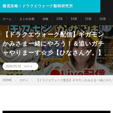
徹底攻略！ドラクエウォーク動画研究所
ホーム
まとめ全般
攻略
13章
14章
15章
16章
【ドラクエウォーク配信】ギガモン
かみさま一緒にやろう！＆追いガチ
ャやりまーす☆彡【ひなさんゲ。】
2026.05.01
ガチャ
HOME
ガチャ
【ドラクエウォーク配信】ギガモンかみさま一緒にやろ