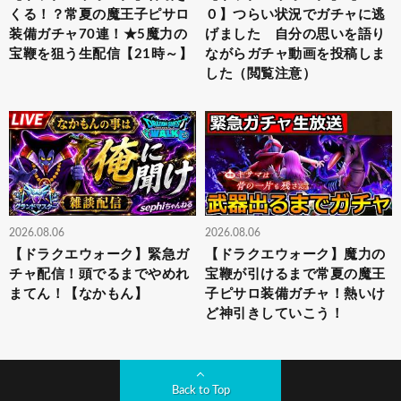
くる！？常夏の魔王子ピサロ
０】つらい状況でガチャに逃
装備ガチャ70連！★5魔力の
げました 自分の思いを語り
宝鞭を狙う生配信【21時～】
ながらガチャ動画を投稿しま
した（閲覧注意）
2026.08.06
2026.08.06
【ドラクエウォーク】緊急ガ
【ドラクエウォーク】魔力の
チャ配信！頭でるまでやめれ
宝鞭が引けるまで常夏の魔王
まてん！【なかもん】
子ピサロ装備ガチャ！熱いけ
ど神引きしていこう！
Back to Top