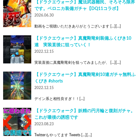
【ドラクエウォーク】魔法武器難民、そろそろ限界
です。ベロニカ装備ガチャ【DQ11コラボ】
2026.06.30
動画をご視聴いただきありがとうございます […][…]
【ドラクエウォーク】真魔剛竜剣装備ふくびき10
連 実装直後に狙っていく！
2022.12.15
実装直後に真魔剛竜剣を狙ってみましたが、 […][…]
【ドラクエウォーク】真魔剛竜剣10連ガチャ無料ふ
くびき #shorts
2022.12.15
デイン系と相性良すぎ！！[…]
【ドラクエウォーク】妖精の円月輪と復刻ガチャ。
これが最後の誘惑です
2023.08.23
Twitterもやってます Tweets […][…]