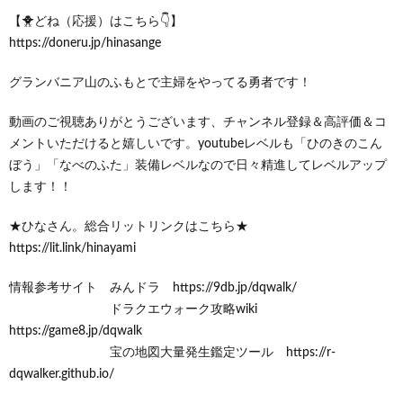
【🐥どね（応援）はこちら👇】
https://doneru.jp/hinasange
グランバニア山のふもとで主婦をやってる勇者です！
動画のご視聴ありがとうございます、チャンネル登録＆高評価＆コ
メントいただけると嬉しいです。youtubeレベルも「ひのきのこん
ぼう」「なべのふた」装備レベルなので日々精進してレベルアップ
します！！
★ひなさん。総合リットリンクはこちら★
https://lit.link/hinayami
情報参考サイト みんドラ https://9db.jp/dqwalk/
ドラクエウォーク攻略wiki
https://game8.jp/dqwalk
宝の地図大量発生鑑定ツール https://r-
dqwalker.github.io/