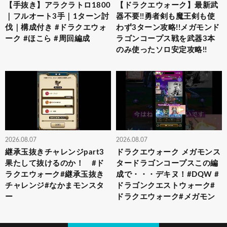
【手抜き】アラクラトロ1800
【ドラクエウォーク】最新武
｜フルオート3手｜1ターン討
器不要!!勇者剣も魔王剣も使
伐｜構成付き #ドラクエウォ
わず3ターン攻略!!メガモンド
ーク #ほこら #周回編成
ラゴンコープス戦を武器3本
のみ使ったソロ安定攻略!!
2026.08.07
2026.08.07
継承玉抜きチャレンジpart3
ドラクエウォーク メガモンス
果たして抜けるのか！ #ド
タードラゴンコープスこの編
ラクエウォーク#継承玉抜き
成で・・・デキヌ！#DQW #
チャレンジ#なかまモンスタ
ドラゴンクエストウォーク#
ー
ドラクエウォーク#メガモン