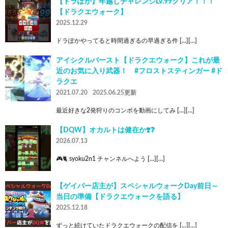
【ドラぽか】年越しチャレンジLv.99クリア！！！
【ドラクエウォーク】
2025.12.29
ドラぽかやってると時間過ぎるの早過ぎる件 […][…]
アイシクルバースト【ドラクエウォーク】これが最
近のお気に入り武器！ #フロストスティンガー #ド
ラクエ
2021.07.20
2025.06.25更新
最近好きな2発狩りのコンボを動画にしてみ […][…]
【DQW】オカルトは健在か❣️❓
2026.07.13
🎮🐈 syoku2n1 チャンネルへよう […][…]
【ゲイバー店主が】スペシャルウォークDay前日～
当日の準備【ドラクエウォークを語る】
2025.12.18
ずっと続けていたドラクエウォークの配信を […][…]