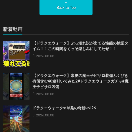
Back to Top
新着動画
【ドラクエウォーク】ぶっ壊れ説が出てる性能の検証タ
イム！！この瞬間をくっそ楽しみにしてたぜ！！
2026.08.08
【ドラクエウォーク】常夏の魔王子ピサロ装備ふくびき
有償含む40連引いてみた2#ドラクエウォークガチャ#魔
王子ピサロ装備
2026.08.08
ドラクエウォーク✨単発の奇跡vol.26
2026.08.08