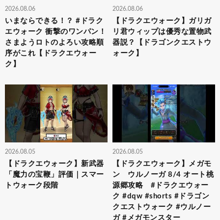
2026.08.06
2026.08.06
いまならできる！？ #ドラク
【ドラクエウォーク】ガリガ
エウォーク 衝撃のワンパン！
リ君ウィップは優秀な置物武
さまようロトのよろい攻略順
器説？【ドラゴンクエストウ
序がこれ【ドラクエウォー
ォーク】
ク】
2026.08.05
2026.08.05
【ドラクエウォーク】新武器
【ドラクエウォーク】メガモ
「魔力の宝鞭」評価｜スマー
ン ウルノーガ 8/4 オート桃
トウォーク段階
源郷攻略 #ドラクエウォー
ク #dqw #shorts #ドラゴン
クエストウォーク #ウルノー
ガ #メガモンスター