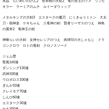
水晶 らいめいのけん2 世界樹の天杖2 竜の女王のツメ ゾンビ
キラー ラーミアのムチ ルイーダウィップ
メタルキングの大剣3 エスタークの魔刃 にくきゅうミトン 大太
刀・朝神楽 ケキちゃん 八竜神の剣 賢者リーザスのつえ 神鳥
の翼斧2 竜神王の杖
神喰らいの大剣 女神セレシアのつえ 肉球印の大しゃもじ ドラ
ゴンクロウ ロトの竜剣 クロノスソード
ジェム歴
聖風160連
ダンシング130連
武神100連
ウロボロス100連
ぎんが10連
クレイモア70連
しんぴ60連
エスターク30連
ケキ200連