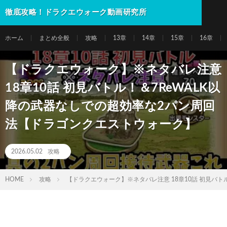
徹底攻略！ドラクエウォーク動画研究所
ホーム
まとめ全般
攻略
13章
14章
15章
16章
【ドラクエウォーク】※ネタバレ注意
18章10話 初見バトル！＆7ReWALK以
降の武器なしでの超効率な2パン周回
法【ドラゴンクエストウォーク】
2026.05.02
攻略
HOME
攻略
【ドラクエウォーク】※ネタバレ注意 18章10話 初見バ