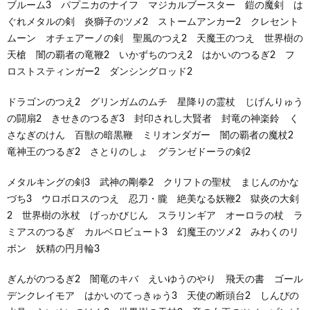
ブルーム3 パプニカのナイフ マジカルブースター 鎧の魔剣 は
ぐれメタルの剣 炎獅子のツメ2 ストームアンカー2 クレセント
ムーン オチェアーノの剣 聖風のつえ2 天魔王のつえ 世界樹の
天槍 闇の覇者の竜鞭2 いかずちのつえ2 はかいのつるぎ2 フ
ロストスティンガー2 ダンシングロッド2
ドラゴンのつえ2 グリンガムのムチ 星降りの霊杖 じげんりゅう
の闘扇2 きせきのつるぎ3 封印されし大賢者 封竜の神楽鈴 く
さなぎのけん 百獣の暗黒鞭 ミリオンダガー 闇の覇者の魔杖2
竜神王のつるぎ2 さとりのしょ グランゼドーラの剣2
メタルキングの剣3 武神の剛拳2 クリフトの聖杖 まじんのかな
づち3 ウロボロスのつえ 忍刀・朧 絶美なる妖鞭2 獄炎の大剣
2 世界樹の氷杖 げっかびじん スラリンギア オーロラの杖 ラ
ミアスのつるぎ カルベロビュート3 幻魔王のツメ2 みわくのリ
ボン 妖精の円月輪3
ぎんがのつるぎ2 闇竜のキバ えいゆうのやり 飛天の書 ゴール
デンクレイモア はかいのてっきゅう3 天使の断頭台2 しんぴの