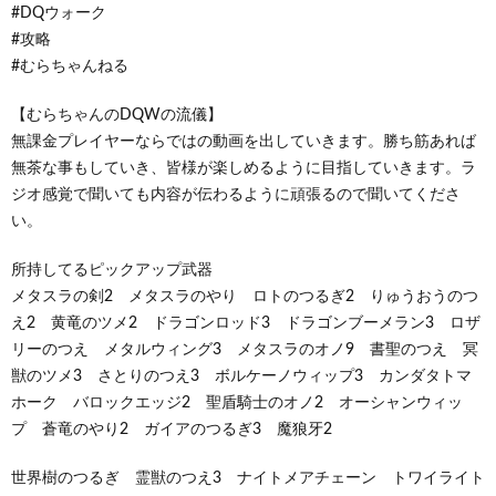
#DQウォーク
#攻略
#むらちゃんねる
【むらちゃんのDQWの流儀】
無課金プレイヤーならではの動画を出していきます。勝ち筋あれば
無茶な事もしていき、皆様が楽しめるように目指していきます。ラ
ジオ感覚で聞いても内容が伝わるように頑張るので聞いてくださ
い。
所持してるピックアップ武器
メタスラの剣2 メタスラのやり ロトのつるぎ2 りゅうおうのつ
え2 黄竜のツメ2 ドラゴンロッド3 ドラゴンブーメラン3 ロザ
リーのつえ メタルウィング3 メタスラのオノ9 書聖のつえ 冥
獣のツメ3 さとりのつえ3 ボルケーノウィップ3 カンダタトマ
ホーク バロックエッジ2 聖盾騎士のオノ2 オーシャンウィッ
プ 蒼竜のやり2 ガイアのつるぎ3 魔狼牙2
世界樹のつるぎ 霊獣のつえ3 ナイトメアチェーン トワイライト