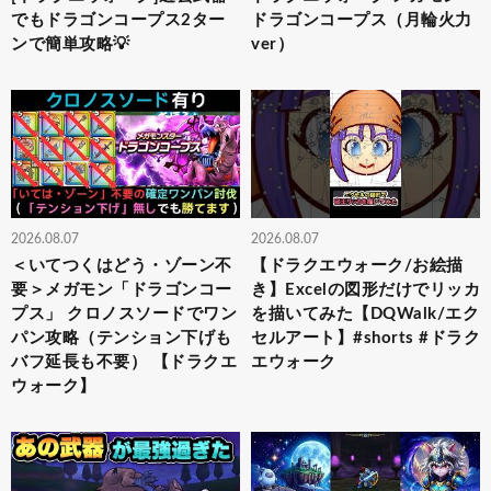
でもドラゴンコープス2ター
ドラゴンコープス（月輪火力
ンで簡単攻略💡
ver）
2026.08.07
2026.08.07
＜いてつくはどう・ゾーン不
【ドラクエウォーク/お絵描
要＞メガモン「ドラゴンコー
き】Excelの図形だけでリッカ
プス」 クロノスソードでワン
を描いてみた【DQWalk/エク
パン攻略（テンション下げも
セルアート】#shorts #ドラク
バフ延長も不要） 【ドラクエ
エウォーク
ウォーク】