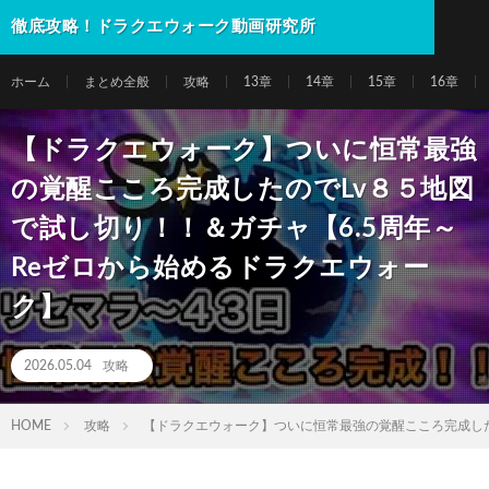
徹底攻略！ドラクエウォーク動画研究所
ホーム
まとめ全般
攻略
13章
14章
15章
16章
【ドラクエウォーク】ついに恒常最強
の覚醒こころ完成したのでLv８５地図
で試し切り！！＆ガチャ【6.5周年～
Reゼロから始めるドラクエウォー
ク】
2026.05.04
攻略
HOME
攻略
【ドラクエウォーク】ついに恒常最強の覚醒こころ完成した