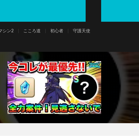
マシン2
こころ道
初心者
守護天使