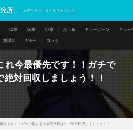
研究所
ゲーム動画を色々まとめてみました。
15章
16章
17章
お土産
キラーゾーン
キラー
無課金
ガチャ
コラボ
】これ今最優先です！！ガチで
で絶対回収しましょう！！
最優先です！！ガチで旨すぎる最高仕様なので絶対回収しましょう！！