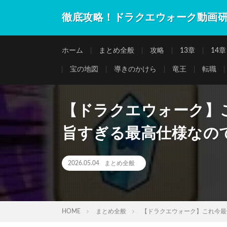
徹底攻略！ドラクエウォーク動画
ホーム
まとめ全般
攻略
13章
14章
宝の地図
導きのかけら
竜王
転職
【ドラクエウォーク
旨すぎる最高仕様なの
2026.05.04
まとめ全般
HOME
まとめ全般
【ドラクエウォーク】これ今