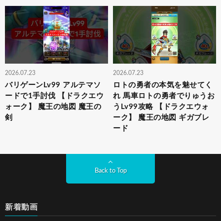
2026.07.23
2026.07.23
バリゲーンLv99 アルテマソ
ロトの勇者の本気を魅せてく
ードで1手討伐 【ドラクエウ
れ 馬車ロトの勇者でりゅうお
ォーク】 魔王の地図 魔王の
うLv99攻略 【ドラクエウォ
剣
ーク】 魔王の地図 ギガブレ
ード
Back to Top
新着動画