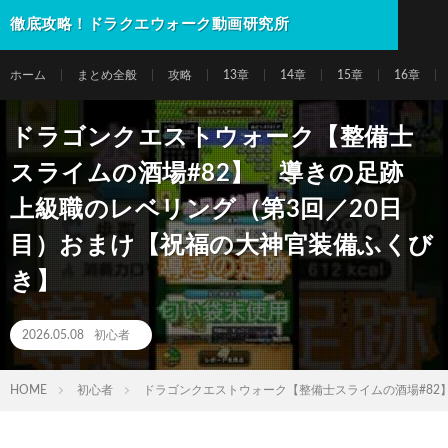
徹底攻略！ドラクエウォーク動画研究所
ホーム
まとめ全般
攻略
13章
14章
15章
16章
ドラゴンクエストウォーク【整備士
スライムの酒場#82】 導きの足跡
上級職のレベリング（第3回／20日
目）おまけ【祝福の大神官装備ふくび
き】
2026.05.08
初心者
HOME
初心者
ドラゴンクエストウォーク【整備士スライムの酒場#82