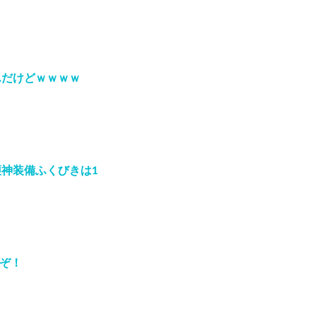
んだけどｗｗｗｗ
神装備ふくびきは1
うぞ！