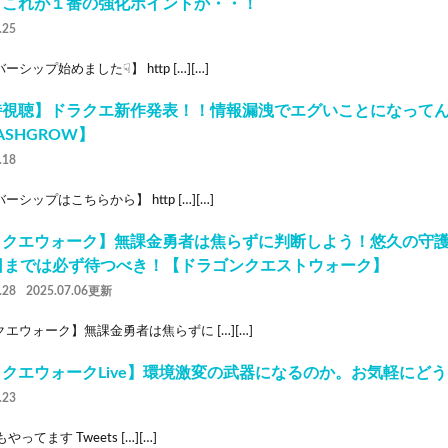
ｗこれが１番の強化ポイントか・・！
.25
ーシップ始めました☟】 http […][…]
時視聴】ドラクエ新作発表！！情報漏洩でエグいことになって
ASHGROW】
.18
ーシップはこちらから】 http […][…]
ラクエウォーク】無課金勇者は焦らずに判断しよう！悠久の守護
1日までは必ず待つべき！【ドラゴンクエストウォーク】
.28
2025.07.06更新
エウォーク】無課金勇者は焦らずに […][…]
ラクエウォークLive】環境激変の武器になるのか。お気軽にど
.23
rもやってます Tweets […][…]