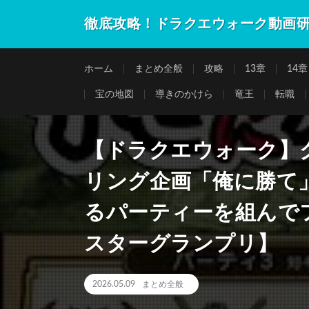
徹底攻略！ドラクエウォーク動画
ホーム
まとめ全般
攻略
13章
14章
宝の地図
導きのかけら
竜王
転職
【ドラクエウォーク】
リング企画「俺に勝て
るパーティーを組んで
スターグランプリ】
2026.05.09
まとめ全般