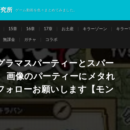
研究所
ゲーム動画を色々まとめてみました。
15章
16章
17章
お土産
キラーゾーン
キラー
無課金
ガチャ
コラボ
グラマスパーティーとスパー
」 画像のパーティーにメタれ
フォローお願いします【モン