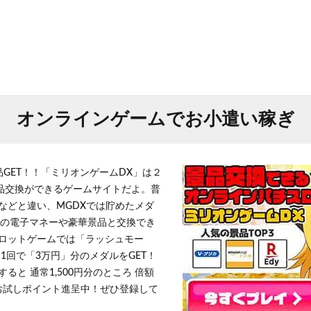
オンラインゲームでお小遣い稼ぎ
品GET！！「ミリオンゲームDX」は２
景品交換ができるゲームサイトだよ。普
などと違い、MGDXでは貯めたメダ
h」等の電子マネーや豪華景品と交換でき
ロットゲームでは「ラッシュモー
1回で「3万円」分のメダルをGET！
ると 通常1,500円分のところ 倍額
」お試しポイント進呈中！ぜひ登録して