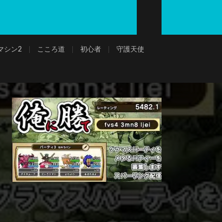
マシン2
こころ道
初心者
守護天使