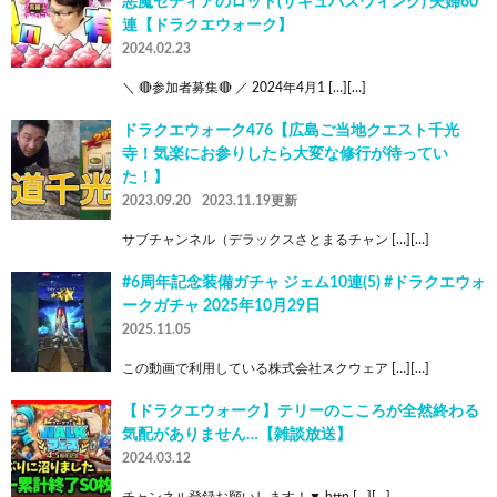
悪魔セティアのロッド(サキュバスウィンク) 夫婦60
連【ドラクエウォーク】
2024.02.23
＼ 🔴参加者募集🔴 ／ 2024年4月1 […][…]
ドラクエウォーク476【広島ご当地クエスト千光
寺！気楽にお参りしたら大変な修行が待ってい
た！】
2023.09.20
2023.11.19更新
サブチャンネル（デラックスさとまるチャン […][…]
#6周年記念装備ガチャ ジェム10連(5) #ドラクエウォ
ークガチャ 2025年10月29日
2025.11.05
この動画で利用している株式会社スクウェア […][…]
【ドラクエウォーク】テリーのこころが全然終わる
気配がありません…【雑談放送】
2024.03.12
チャンネル登録お願いします！▼ http […][…]