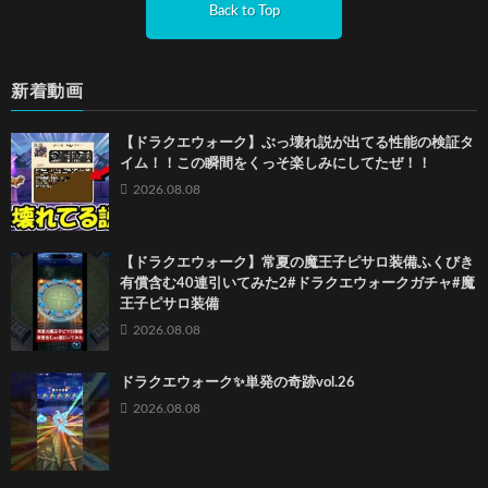
Back to Top
新着動画
【ドラクエウォーク】ぶっ壊れ説が出てる性能の検証タ
イム！！この瞬間をくっそ楽しみにしてたぜ！！
2026.08.08
【ドラクエウォーク】常夏の魔王子ピサロ装備ふくびき
有償含む40連引いてみた2#ドラクエウォークガチャ#魔
王子ピサロ装備
2026.08.08
ドラクエウォーク✨単発の奇跡vol.26
2026.08.08