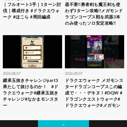
｜フルオート3手｜1ターン討
器不要!!勇者剣も魔王剣も使
伐｜構成付き #ドラクエウォ
わず3ターン攻略!!メガモンド
ーク #ほこら #周回編成
ラゴンコープス戦を武器3本
のみ使ったソロ安定攻略!!
2026.08.07
2026.08.07
継承玉抜きチャレンジpart3
ドラクエウォーク メガモンス
果たして抜けるのか！ #ド
タードラゴンコープスこの編
ラクエウォーク#継承玉抜き
成で・・・デキヌ！#DQW #
チャレンジ#なかまモンスタ
ドラゴンクエストウォーク#
ー
ドラクエウォーク#メガモン