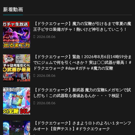
新着動画
【ドラクエウォーク】魔力の宝鞭が引けるまで常夏の魔
王子ピサロ装備ガチャ！熱いけど神引きしていこう！
2026.08.06
【ドラクエウォーク】緊急！2026年8月6日14時59分ま
でにジェムで何を引くべきか？ 実は〇〇武器が最高！ #
ドラクエウォーク #dqw #ガチャ #魔力の宝鞭
2026.08.06
【ドラクエウォーク】新武器 魔力の宝鞭&メガモンで試
し打ち！この武器取る価値あるんか・・・？検証！
2026.08.06
【ドラクエウォーク】さまようロトのよろい１ターンフ
ルオート【音声テスト】#ドラクエウォーク