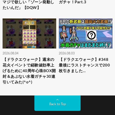
マジで欲しい「ゾーン発動し
ガチャ！Part.3
たいんだ」【DQW】
2026.08.04
2026.08.03
【ドラクエウォーク】週末の
【ドラクエウォーク】#348
花火イベントで経験値効率上
最後にラストチャンスで200
げるために40周年心珠BOX開
枚引きました…
封＆あぶない水着ガチャ30連
引いてみた(^o^)
Back to Top