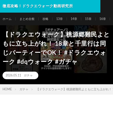
徹底攻略！ドラクエウォーク動画研究所
ホーム
まとめ全般
攻略
13章
14章
15章
16章
【ドラクエウォーク】桃源郷難民よと
もに立ち上がれ！ 18章と千里行は同
じパーティーでOK！ #ドラクエウォ
ーク #dqウォーク #ガチャ
2026.05.11
ガチャ
HOME
ガチャ
【ドラクエウォーク】桃源郷難民よともに立ち上がれ！ 18