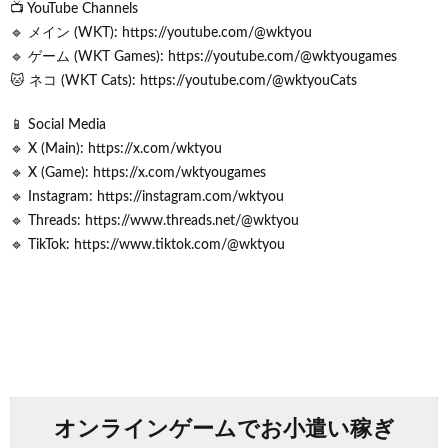
📺 YouTube Channels
🔹 メイン (WKT): https://youtube.com/@wktyou
🔹 ゲーム (WKT Games): https://youtube.com/@wktyougames
🐱 ネコ (WKT Cats): https://youtube.com/@wktyouCats
📱 Social Media
🔹 X (Main): https://x.com/wktyou
🔹 X (Game): https://x.com/wktyougames
🔹 Instagram: https://instagram.com/wktyou
🔹 Threads: https://www.threads.net/@wktyou
🔹 TikTok: https://www.tiktok.com/@wktyou
オンラインゲームでお小遣い稼ぎ