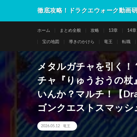
徹底攻略！ドラクエウォーク動画
ホーム
まとめ全般
攻略
13章
14章
宝の地図
導きのかけら
竜王
転職
メタルガチャを引く！
チャ『りゅうおうの杖
いんか？マルチ！【Dragon
ゴンクエストスマッシ
2026.05.12
竜王