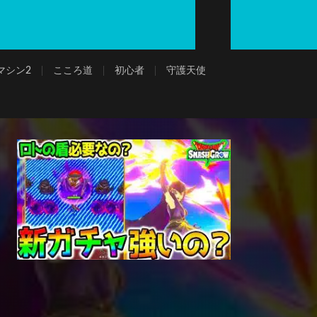
マシン2
こころ道
初心者
守護天使