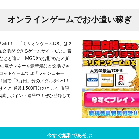
オンラインゲームでお小遣い稼ぎ
品GET！！「ミリオンゲームDX」は２
景品交換ができるゲームサイトだよ。普
などと違い、MGDXでは貯めたメダ
h」等の電子マネーや豪華景品と交換でき
ロットゲームでは「ラッシュモー
1回で「3万円」分のメダルをGET！
ると 通常1,500円分のところ 倍額
」お試しポイント進呈中！ぜひ登録して
今すぐ無料であそぶ