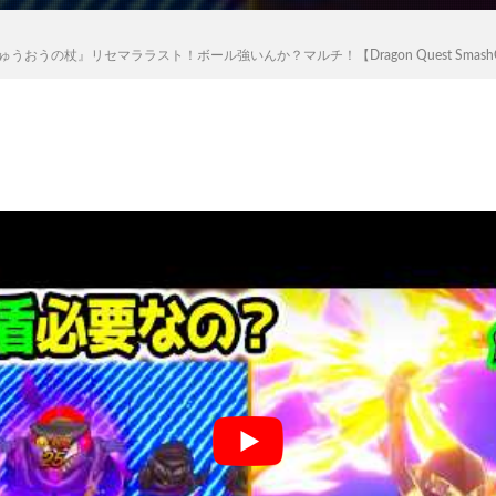
うの杖』リセマララスト！ボール強いんか？マルチ！【Dragon Quest Smas