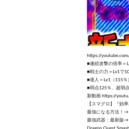
https://youtube.co
■連続攻撃の倍率＝Lv1(0.
■戦士の力＝Lv1で10
■達人＝Lv1（115％
■弱点125％、超弱点1
新動画 https://yout
【スマグロ】『効率おすすめ
最強になる方法！→ https
最強武器：最新版→ http
Dragon Quest Smas