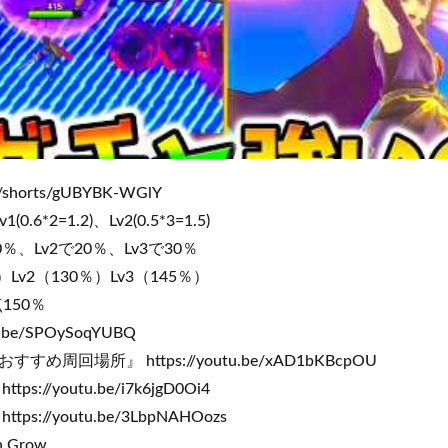
m/shorts/gUBYBK-WGlY
6*2=1.2)、Lv2(0.5*3=1.5)
％、Lv2で20％、Lv3で30％
）Lv2（130％）Lv3（145％）
50％​​
u.be/SPOySoqYUBQ
周回場所』 https://youtu.be/xAD1bKBcpOU
://youtu.be/i7k6jgD0Oi4
s://youtu.be/3LbpNAHOozs
h Grow