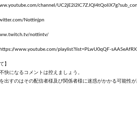
.youtube.com/channel/UC2jE2i2lC7ZJQl4tQoIiX7g?sub_con
itter.com/Nottinjpn
w.twitch.tv/nottintv/
/www.youtube.com/playlist?list=PLwU0qQF-sAA5eAfRXn
て】
不快になるコメントは控えましょう。
を出すのはその配信者様及び関係者様に迷惑がかかる可能性が