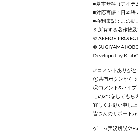
■基本無料（アイテ
■対応言語：日本語 / 
■権利表記：この動
を所有する著作物及
© ARMOR PROJECT
© SUGIYAMA KOB
Developed by KLab
✅コメントありがと
①共有ボタンからツ
②コメント&ハイプ
この2つをしてもら
宜しくお願い申し上
皆さんのサポートが
ゲーム実況解説やP