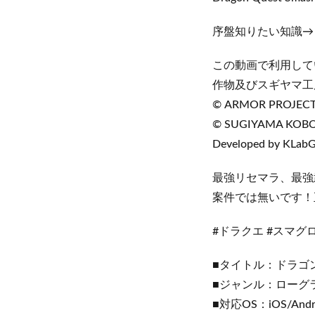
序盤知りたい知識→ http
この動画で利用して
作物及びスギヤマ工
© ARMOR PROJECT
© SUGIYAMA KOB
Developed by KLab
最強リセマラ、最強
案件では無いです！
#ドラクエ #スマグ
■タイトル：ドラゴ
■ジャンル：ローグラ
■対応OS：iOS/Andr