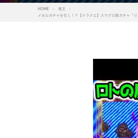
HOME
竜王
メタルガチャを引く！？【ドラクエ】スマグロ新ガチャ『りゅうお