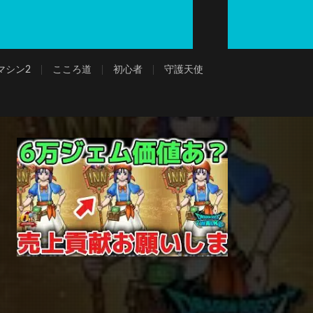
マシン2
こころ道
初心者
守護天使