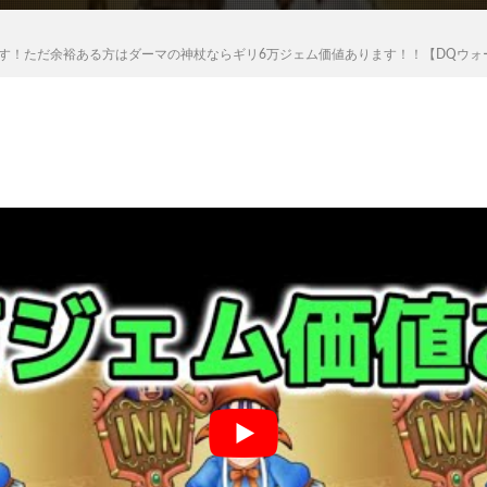
す！ただ余裕ある方はダーマの神杖ならギリ6万ジェム価値あります！！【DQウォ