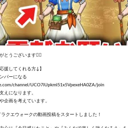
うございます🙇‍♂️
応援してくれる方↓】
ンバーになる
be.com/channel/UCO7iUpkml51x5VpexeHA0ZA/join
支えになります。
や企画を考えています。
からドラクエウォークの動画投稿をスタートしました！