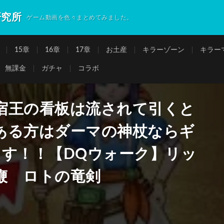
研究所
ゲーム動画を色々まとめてみました。
15章
16章
17章
お土産
キラーゾーン
キラー
無課金
ガチャ
コラボ
宿王の看板は流されて引くと
ある方はダーマの神杖ならギ
ます！！【DQウォーク】リッ
鞭 ロトの竜剣