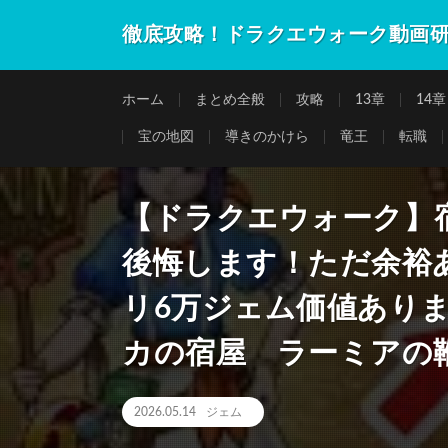
徹底攻略！ドラクエウォーク動画
ホーム
まとめ全般
攻略
13章
14章
宝の地図
導きのかけら
竜王
転職
【ドラクエウォーク】
後悔します！ただ余裕
リ6万ジェム価値あり
カの宿屋 ラーミアの
2026.05.14
ジェム