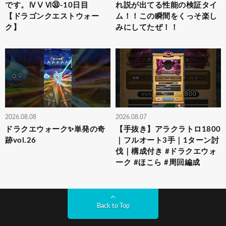
です。ⅣⅤⅥ㉝-10日目
れ説が出てる性能の検証タイ
【ドラゴンクエストウォー
ム！！この瞬間をくっそ楽し
ク】
みにしてたぜ！！
2026.08.08
2026.08.07
ドラクエウォーク✨単発の奇
【手抜き】アラクラトロ1800
跡vol.26
｜フルオート3手｜1ターン討
伐｜構成付き #ドラクエウォ
ーク #ほこら #周回編成
Back to Top