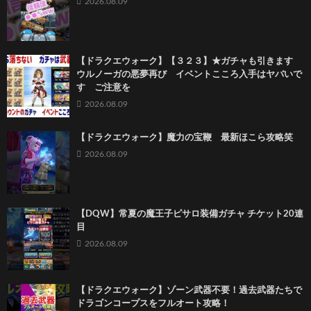
2026.08.09
【ドラクエウォーク】【３２３】★ガチャも引きます
ウルノーガの悪夢再び イベントこころ入手はヤバいで
す ご注意を
2026.08.09
【ドラクエウォーク】魔力の宝鞭 最新ほこら攻略笑
2026.08.09
【DQW】常夏の魔王子ピサロ装備ガチャ チケット20連
目
2026.08.09
【ドラクエウォーク】ゾーン武器不要！過去武器たちで
ドラゴンコープスをフルオート攻略！