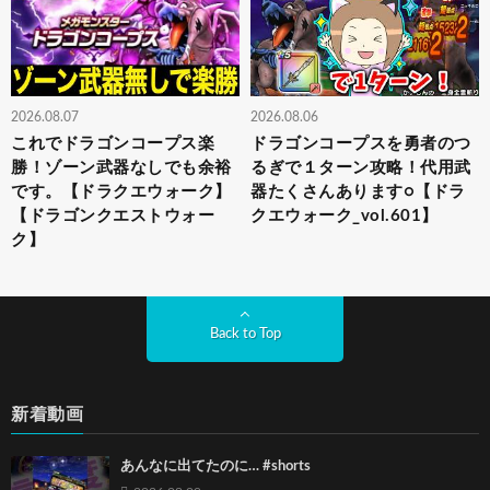
2026.08.07
2026.08.06
これでドラゴンコープス楽
ドラゴンコープスを勇者のつ
勝！ゾーン武器なしでも余裕
るぎで１ターン攻略！代用武
です。【ドラクエウォーク】
器たくさんあります○【ドラ
【ドラゴンクエストウォー
クエウォーク_vol.601】
ク】
Back to Top
新着動画
あんなに出てたのに… #shorts