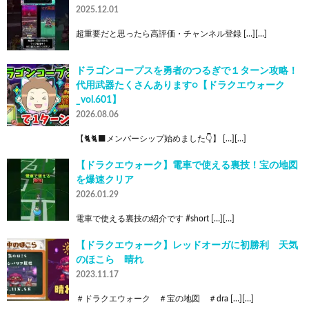
2025.12.01
超重要だと思ったら高評価・チャンネル登録 […][…]
ドラゴンコープスを勇者のつるぎで１ターン攻略！
代用武器たくさんあります○【ドラクエウォーク
_vol.601】
2026.08.06
【🐈🐈‍⬛メンバーシップ始めました👇】 […][…]
【ドラクエウォーク】電車で使える裏技！宝の地図
を爆速クリア
2026.01.29
電車で使える裏技の紹介です #short […][…]
【ドラクエウォーク】レッドオーガに初勝利 天気
のほこら 晴れ
2023.11.17
＃ドラクエウォーク ＃宝の地図 ＃dra […][…]