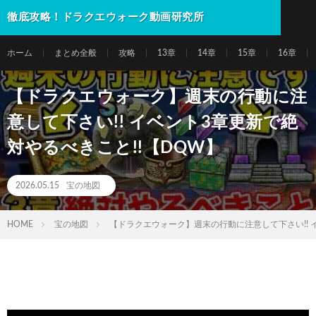
徹底攻略！ドラクエウォーク動画研究所
ホーム
まとめ全般
攻略
13章
14章
15章
16章
【ドラクエウォーク】週末の行動に注
意して下さい!! イベント3章更新で絶
対やるべきこと!!【DQW】
2026.05.15
宝の地図
HOME
宝の地図
【ドラクエウォーク】週末の行動に注意して下さい!! 