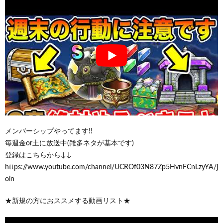
メンバーシップやってます!!
毎週金or土に放送中(雑多ネタが基本です)
登録はこちらから↓↓
https://www.youtube.com/channel/UCROf03N87Zp5HvnFCnLzyYA/j
oin
★新規の方におススメする動画リスト★