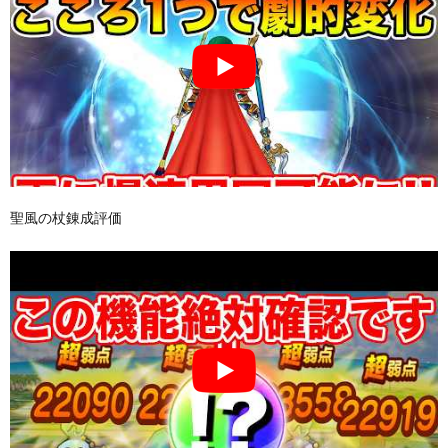
聖風の杖錬成評価