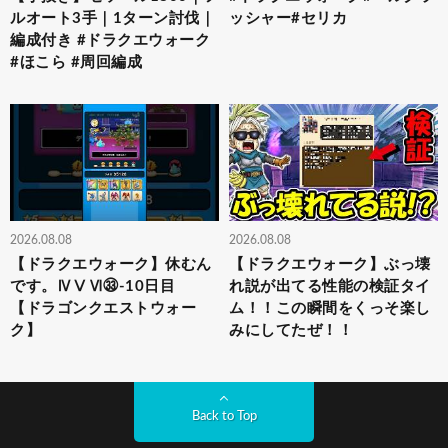
ルオート3手｜1ターン討伐｜
ッシャー#セリカ
編成付き #ドラクエウォーク
#ほこら #周回編成
2026.08.08
2026.08.08
【ドラクエウォーク】休むん
【ドラクエウォーク】ぶっ壊
です。ⅣⅤⅥ㉝-10日目
れ説が出てる性能の検証タイ
【ドラゴンクエストウォー
ム！！この瞬間をくっそ楽し
ク】
みにしてたぜ！！
Back to Top