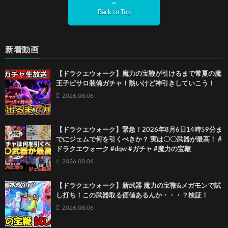
Back to Top
新着動画
【ドラクエウォーク】魔力の宝鞭が引けるまで常夏の魔
王子ピサロ装備ガチャ！熱いけど神引きしていこう！
2026.08.06
【ドラクエウォーク】緊急！2026年8月6日14時59分ま
でにジェムで何を引くべきか？ 実は〇〇武器が最高！ #
ドラクエウォーク #dqw #ガチャ #魔力の宝鞭
2026.08.06
【ドラクエウォーク】新武器 魔力の宝鞭&メガモンで試
し打ち！この武器取る価値あるんか・・・？検証！
2026.08.06