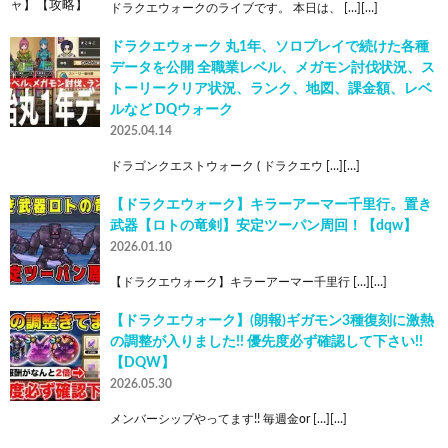
ドラクエウォークのライブです。 本日は、 […][…]
ドラクエウォーク 丸1年、ソロプレイで続けた各種
データを公開 全職業レベル、メガモン討伐状況、ス
トーリークリア状況、ランク、地図、課金額、レベ
ルなど DQウォーク
2025.04.14
ドラゴンクエストウォーク ( ドラクエウ […][…]
【ドラクエウォーク】キラーアーマー千里行。置き
武器【ロトの竜剣】安定ツーパン周回！【dqw】
2026.01.10
【ドラクエウォーク】キラーアーマー千里行 […][…]
【ドラクエウォーク】(朗報)ギガモン3種復刻に激熱
の調整が入りました!! 優先度必ず確認して下さい!!
【DQW】
2026.05.30
メンバーシップやってます!! 毎週金or […][…]