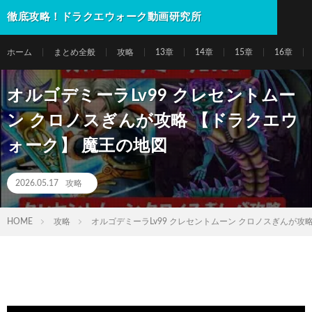
徹底攻略！ドラクエウォーク動画研究所
ホーム
まとめ全般
攻略
13章
14章
15章
16章
オルゴデミーラLv99 クレセントムー
ン クロノスぎんが攻略 【ドラクエウ
ォーク】 魔王の地図
2026.05.17
攻略
HOME
攻略
オルゴデミーラLv99 クレセントムーン クロノスぎんが攻