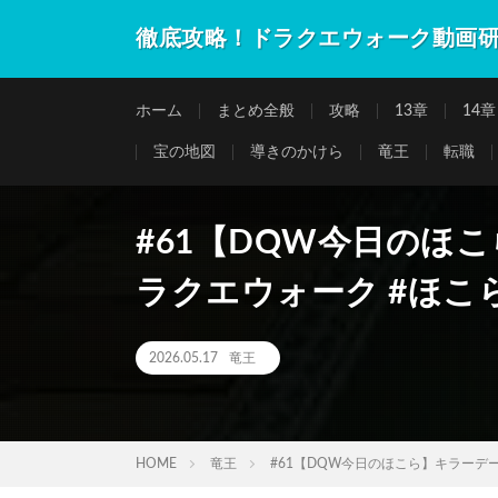
徹底攻略！ドラクエウォーク動画
ホーム
まとめ全般
攻略
13章
14章
宝の地図
導きのかけら
竜王
転職
#61【DQW今日のほこ
ラクエウォーク #ほこ
2026.05.17
竜王
HOME
竜王
#61【DQW今日のほこら】キラーデーモ