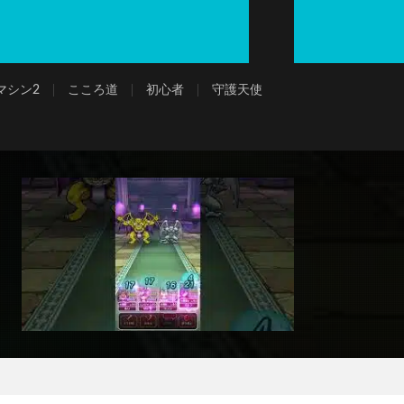
マシン2
こころ道
初心者
守護天使