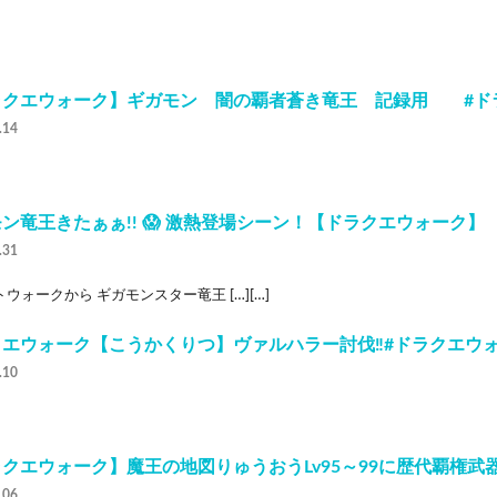
ラクエウォーク】ギガモン 闇の覇者蒼き竜王 記録用 #ド
.14
ン竜王きたぁぁ!! 😱 激熱登場シーン！【ドラクエウォーク】
.31
ウォークから ギガモンスター竜王 […][…]
エウォーク【こうかくりつ】ヴァルハラー討伐‼️#ドラクエウォー
.10
クエウォーク】魔王の地図りゅうおうLv95～99に歴代覇権武
.06