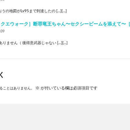
うの地図がLv95まで到達したの […][…]
ラクエウォーク］断罪竜王ちゃん〜セクシービームを添えて〜
.09
ありません（ 後得意武器じゃない […][…]
く
※
が付いている欄は必須項目です
ることはありません。