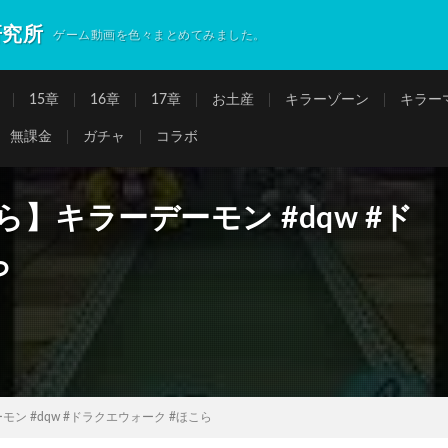
研究所
ゲーム動画を色々まとめてみました。
15章
16章
17章
お土産
キラーゾーン
キラー
無課金
ガチャ
コラボ
ら】キラーデーモン #dqw #ド
ら
ン #dqw #ドラクエウォーク #ほこら