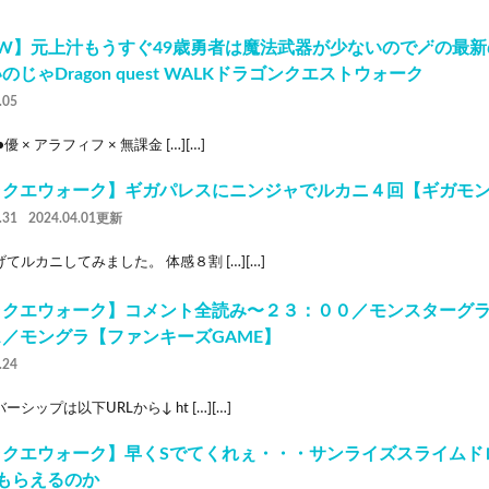
W】元上汁もうすぐ49歳勇者は魔法武器が少ないので🪄の最
のじゃDragon quest WALKドラゴンクエストウォーク
.05
優 × アラフィフ × 無課金 […][…]
クエウォーク】ギガパレスにニンジャでルカニ４回【ギガモン】2
.31
2024.04.01更新
てルカニしてみました。 体感８割 […][…]
ラクエウォーク】コメント全読み〜２３：００／モンスターグ
／モングラ【ファンキーズGAME】
.24
ーシップは以下URLから↓ ht […][…]
ラクエウォーク】早くSでてくれぇ・・・サンライズスライムド
もらえるのか