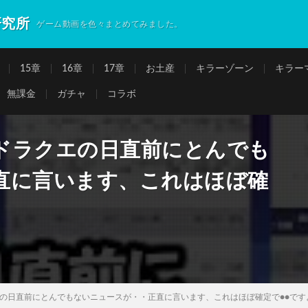
研究所
ゲーム動画を色々まとめてみました。
15章
16章
17章
お土産
キラーゾーン
キラー
無課金
ガチャ
コラボ
ドラクエの日直前にとんでも
直に言います、これはほぼ確
の日直前にとんでもないニュースが・・正直に言います、これはほぼ確定で●●です