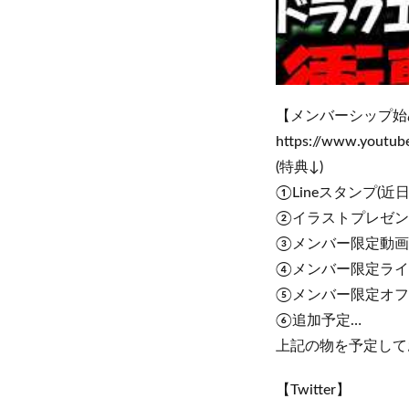
【メンバーシップ始
https://www.youtu
(特典↓)
①Lineスタンプ(近
②イラストプレゼン
③メンバー限定動画
④メンバー限定ライ
⑤メンバー限定オフ
⑥追加予定…
上記の物を予定して
【Twitter】