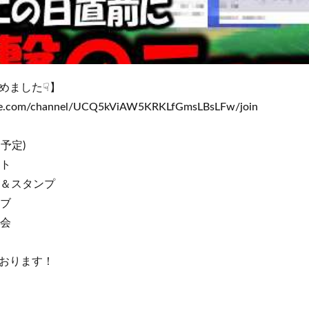
めました☟】
be.com/channel/UCQ5kViAW5KRKLfGmsLBsLFw/join
日予定)
ト
＆スタンプ
ブ
会
おります！