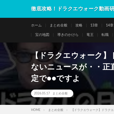
徹底攻略！ドラクエウォーク動画
ホーム
まとめ全般
攻略
13章
14章
宝の地図
導きのかけら
竜王
転職
【ドラクエウォーク】
ないニュースが・・正
定で●●ですよ
2026.05.17
まとめ全般
HOME
まとめ全般
【ドラクエウォーク】ドラクエ