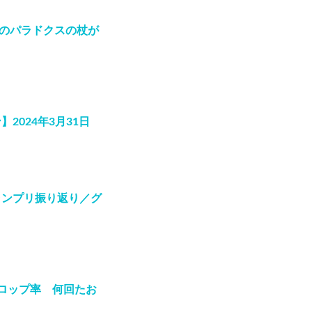
新のパラドクスの杖が
024年3月31日
ランプリ振り返り／グ
ロップ率 何回たお