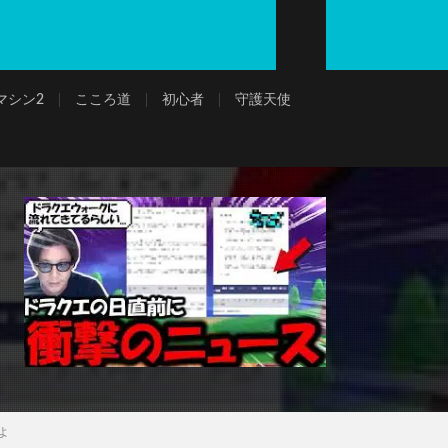
マシン2
こころ道
初心者
守護天使
よ