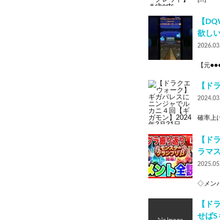
【DQ
欲しい
2026.03
【元●●●
【ドラ
2024.03
確率上げ
【ド
ラマス
2025.05
◇メンバ
【ド
せばS