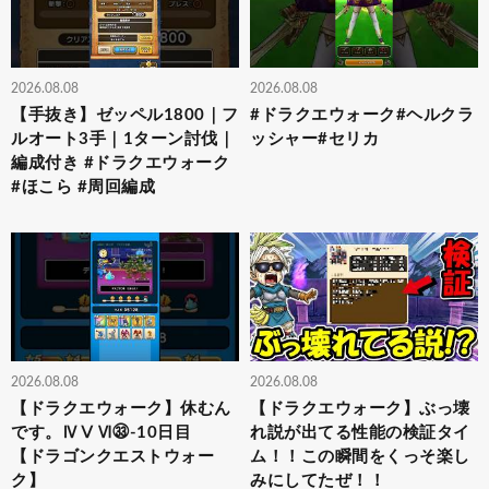
2026.08.08
2026.08.08
【手抜き】ゼッペル1800｜フ
#ドラクエウォーク#ヘルクラ
ルオート3手｜1ターン討伐｜
ッシャー#セリカ
編成付き #ドラクエウォーク
#ほこら #周回編成
2026.08.08
2026.08.08
【ドラクエウォーク】休むん
【ドラクエウォーク】ぶっ壊
です。ⅣⅤⅥ㉝-10日目
れ説が出てる性能の検証タイ
【ドラゴンクエストウォー
ム！！この瞬間をくっそ楽し
ク】
みにしてたぜ！！