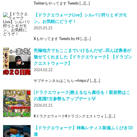
Twitterもやってます Tweets […][…]
【ドラクエウォークLive】シルバリ狩りとギガモ
ン。お気軽にどうぞ！
2025.01.21
Xもやってます Tweets by Hl […][…]
究極地方でもここまでいけるんだぜ…田んぼ勇者が
魅せてくれました【ドラクエウォーク】【ドラゴン
クエストウォーク】
2024.02.22
サブチャンネルはこちら→https:// […][…]
[ドラクエウォーク]教えるなら責任を！新規勢はこ
の意識‼️古参勢もアップデート💡
2026.01.21
#ドラクエウォーク#ドラゴンクエストウォ […][…]
【ドラクエウォーク】神鳥レティス装備ふくびき10
連