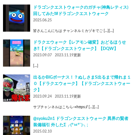
ドラゴンクエストウォークのガチャ(神鳥レティス)
回してみた❗️#ドラゴンクエストウォーク
2025.06.25
皆さんこんにちは チャンネルミカヅキでご […][…]
ドラクエウォーク【レアモン確変】おどるほうせ
き‼️【ドラゴンクエストウォーク】【DQW】
2023.09.07
2023.11.19更新
[…]
出るかBIGボーナス！？ぬしさまS出るまで帰れま１
０【ドラクエウォーク】【ドラゴンクエストウォー
ク】
2023.09.24
2023.11.19更新
サブチャンネルはこちら→https:// […][…]
@syoku2n1 ドラゴンクエストウォーク 異界の賢者
装備福引 外したΣ╭(°ㅂ°`)╮;
2025.02.10