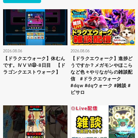
2026.08.06
2026.08.06
【ドラクエウォーク】休むん
【ドラクエウォーク】進捗ど
です。ⅣⅤⅥ㉝-8日目 【ド
うですか？メガモンやほこら
ラゴンクエストウォーク】
など色々やりながらの雑談配
信 #ドラクエウォーク
#dqw #dqウォーク #雑談 #
ピサロ