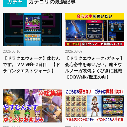
ガチャ
カテゴリの最新記事
2026.08.10
2026.08.09
【ドラクエウォーク】休むん
【ドラクエウォーク/ガチャ】
です。ⅣⅤⅥ㉞-2日目 【ド
会心必中を奪いたい。魔王ウ
ラゴンクエストウォーク】
ルノーガ装備ふくびきに挑戦
【DQWalk/魔王の剣】