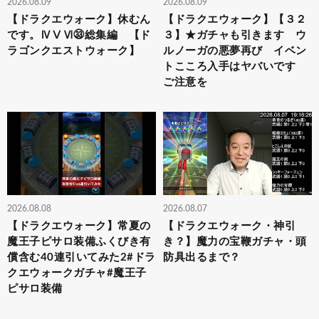
2026.08.09
2026.08.09
【ドラクエウォーク】休むん
【ドラクエウォーク】【３２
です。ⅣⅤⅥ㉝総集編 【ド
３】★ガチャも引きます ウ
ラゴンクエストウォーク】
ルノーガの悪夢再び イベン
トこころ入手はヤバいです
ご注意を
2026.08.08
2026.08.07
【ドラクエウォーク】常夏の
【ドラクエウォーク・神引
魔王子ピサロ装備ふくびき有
き？】魔力の宝鞭ガチャ・頭
償含む40連引いてみた2#ドラ
防具出るまで？
クエウォークガチャ#魔王子
ピサロ装備