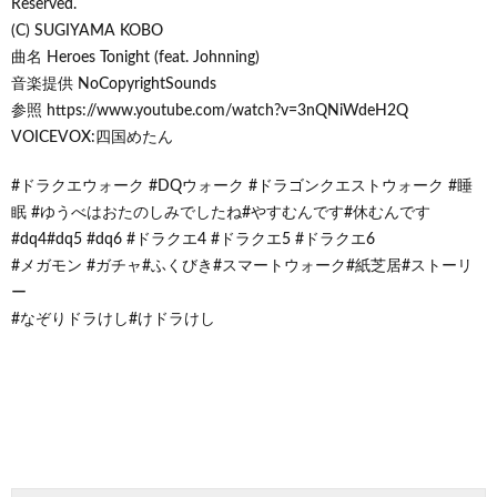
Reserved.
(C) SUGIYAMA KOBO
曲名 Heroes Tonight (feat. Johnning)
音楽提供 NoCopyrightSounds
参照 https://www.youtube.com/watch?v=3nQNiWdeH2Q
VOICEVOX:四国めたん
#ドラクエウォーク #DQウォーク #ドラゴンクエストウォーク #睡
眠 #ゆうべはおたのしみでしたね#やすむんです#休むんです
#dq4#dq5 #dq6 #ドラクエ4 #ドラクエ5 #ドラクエ6
#メガモン #ガチャ#ふくびき#スマートウォーク#紙芝居#ストーリ
ー
#なぞりドラけし#けドラけし