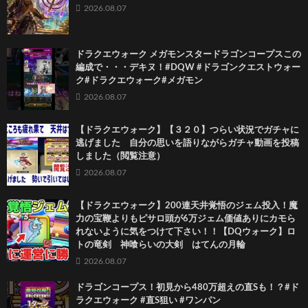
2026.08.07
ドラクエウォーク メガモンスタードラゴンコープスこの
編成で・・・デキヌ！#DQW #ドラゴンクエストウォー
ク#ドラクエウォーク#メガモン
2026.08.07
【ドラクエウォーク】【３２０】つらい状況でガチャに
逃げました 自分の思いを語りながらガチャ動画を投稿
しました（閲覧注意）
2026.08.07
【ドラクエウォーク】200連天井覚悟のジェム投入！魔
力の宝鞭よりもピサロ頭が6万ジェム価値ありにカモら
れないように気をつけて下さい！！【DQウォーク】ロ
トの竜剣 神喰らいの大剣 はてんの月輪
2026.08.07
ドラゴンコープス！初見から480万超えの直Sも！？#ド
ラクエウォーク #直S狙い #ワンパン