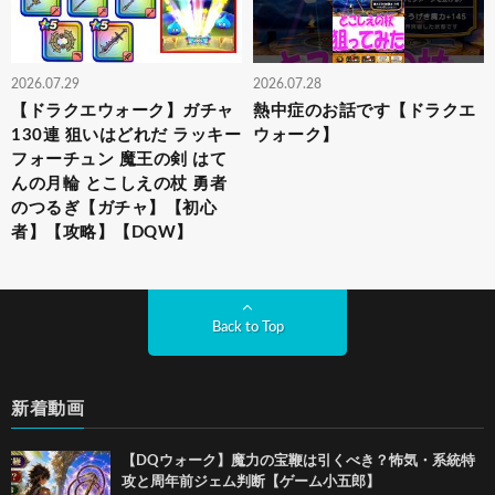
2026.07.29
2026.07.28
【ドラクエウォーク】ガチャ
熱中症のお話です【ドラクエ
130連 狙いはどれだ ラッキー
ウォーク】
フォーチュン 魔王の剣 はて
んの月輪 とこしえの杖 勇者
のつるぎ【ガチャ】【初心
者】【攻略】【DQW】
Back to Top
新着動画
【DQウォーク】魔力の宝鞭は引くべき？怖気・系統特
攻と周年前ジェム判断【ゲーム小五郎】