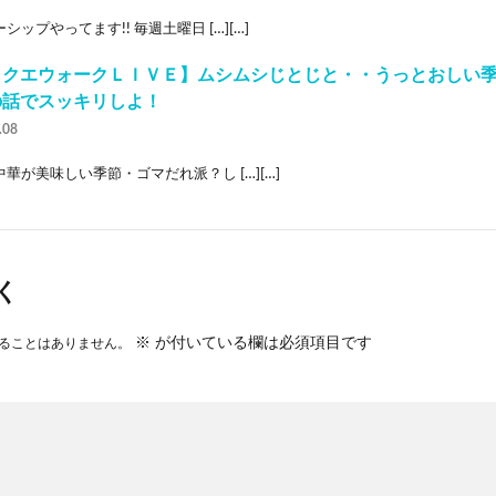
シップやってます!! 毎週土曜日 […][…]
ラクエウォークＬＩＶＥ】ムシムシじとじと・・うっとおしい
の話でスッキリしよ！
.08
華が美味しい季節・ゴマだれ派？し […][…]
く
※
が付いている欄は必須項目です
ることはありません。