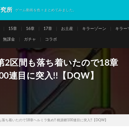
研究所
ゲーム動画を色々まとめてみました。
15章
16章
17章
お土産
キラーゾーン
キラー
無課金
ガチャ
コラボ
2区間も落ち着いたので18章
00連目に突入!!【DQW】
ち着いたので18章ヘルミラ集め!! 桃源郷100連目に突入!!【DQW】