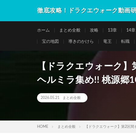
徹底攻略！ドラクエウォーク動画
ホーム
まとめ全般
攻略
13章
14章
宝の地図
導きのかけら
竜王
転職
【ドラクエウォーク】第
ヘルミラ集め!! 桃源郷1
2026.05.21
まとめ全般
HOME
まとめ全般
【ドラクエウォーク】第2区間も落