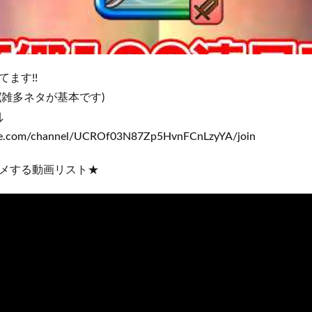
ます!!
(雑多ネタが基本です)
↓
be.com/channel/UCROf03N87Zp5HvnFCnLzyYA/join
メする動画リスト★