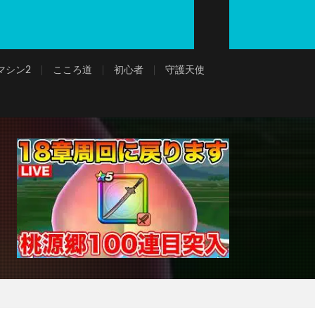
マシン2
こころ道
初心者
守護天使