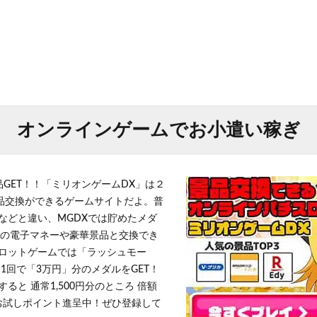
オンラインゲームでお小遣い稼ぎ
品GET！！「ミリオンゲームDX」は２
景品交換ができるゲームサイトだよ。普
などと違い、MGDXでは貯めたメダ
h」等の電子マネーや豪華景品と交換でき
ロットゲームでは「ラッシュモー
1回で「3万円」分のメダルをGET！
ると 通常1,500円分のところ 倍額
」お試しポイント進呈中！ぜひ登録して