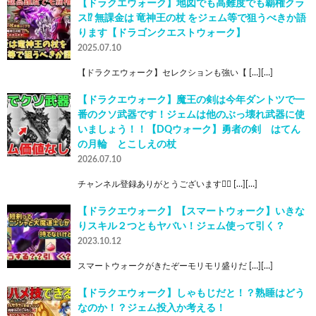
【ドラクエウォーク】地図でも高難度でも覇権クラ
ス⁉︎ 無課金は 竜神王の杖 をジェム等で狙うべきか語
ります【ドラゴンクエストウォーク】
2025.07.10
【ドラクエウォーク】セレクションも強い【 […][…]
【ドラクエウォーク】魔王の剣は今年ダントツで一
番のクソ武器です！ジェムは他のぶっ壊れ武器に使
いましょう！！【DQウォーク】勇者の剣 はてん
の月輪 とこしえの杖
2026.07.10
チャンネル登録ありがとうございます🙇‍♂ […][…]
【ドラクエウォーク】【スマートウォーク】いきな
りスキル２つともヤバい！ジェム使って引く？
2023.10.12
スマートウォークがきたぞーモリモリ盛りだ […][…]
【ドラクエウォーク】しゃもじだと！？熟睡はどう
なのか！？ジェム投入か考える！