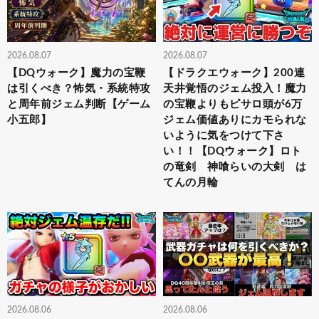
2026.08.07
2026.08.07
【DQウォーク】魔力の宝鞭
【ドラクエウォーク】200連
は引くべき？怖気・系統特攻
天井覚悟のジェム投入！魔力
と周年前ジェム判断【ゲーム
の宝鞭よりもピサロ頭が6万
小五郎】
ジェム価値ありにカモられな
いように気をつけて下さ
い！！【DQウォーク】ロト
の竜剣 神喰らいの大剣 は
てんの月輪
2026.08.06
2026.08.06