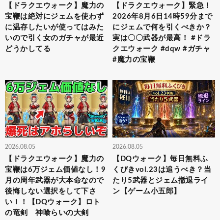
【ドラクエウォーク】魔力の
【ドラクエウォーク】緊急！
宝鞭は絶対にジェムを使わず
2026年8月6日14時59分まで
に温存したいが使ってはみた
にジェムで何を引くべきか？
いので引く女のガチャが最近
実は〇〇武器が最高！ #ドラ
どうかしてる
クエウォーク #dqw #ガチャ
#魔力の宝鞭
2026.08.05
2026.08.05
【ドラクエウォーク】魔力の
【DQウォーク】毎日無料ふ
宝鞭は6万ジェム価値なし！9
くびきvol.23は追うべき？当
月の周年武器が大本命なので
たり5武器とジェム撤退ライ
後悔しない選択をして下さ
ン【ゲーム小五郎】
い！！【DQウォーク】ロト
の竜剣 神喰らいの大剣