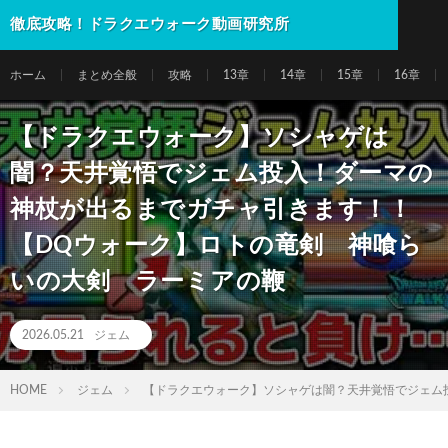
徹底攻略！ドラクエウォーク動画研究所
ホーム
まとめ全般
攻略
13章
14章
15章
16章
【ドラクエウォーク】ソシャゲは
闇？天井覚悟でジェム投入！ダーマの
神杖が出るまでガチャ引きます！！
【DQウォーク】ロトの竜剣 神喰ら
いの大剣 ラーミアの鞭
2026.05.21
ジェム
HOME
ジェム
【ドラクエウォーク】ソシャゲは闇？天井覚悟でジェム