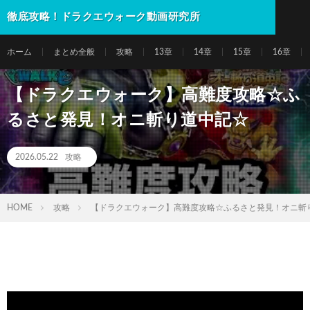
徹底攻略！ドラクエウォーク動画研究所
ホーム
まとめ全般
攻略
13章
14章
15章
16章
【ドラクエウォーク】高難度攻略☆ふ
るさと発見！オニ斬り道中記☆
2026.05.22
攻略
HOME
攻略
【ドラクエウォーク】高難度攻略☆ふるさと発見！オニ斬