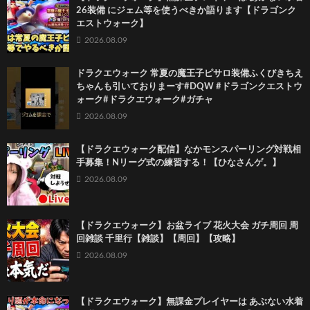
26装備 にジェム等を使うべきか語ります【ドラゴンク
エストウォーク】
2026.08.09
ドラクエウォーク 常夏の魔王子ピサロ装備ふくびきちえ
ちゃんも引いておりまーす#DQW #ドラゴンクエストウ
ォーク#ドラクエウォーク#ガチャ
2026.08.09
【ドラクエウォーク配信】なかモンスパーリング対戦相
手募集！Nリーグ式の練習する！【ひなさんゲ。】
2026.08.09
【ドラクエウォーク】お盆ライブ 花火大会 ガチ周回 周
回雑談 千里行【雑談】【周回】【攻略】
2026.08.09
【ドラクエウォーク】無課金プレイヤーは あぶない水着