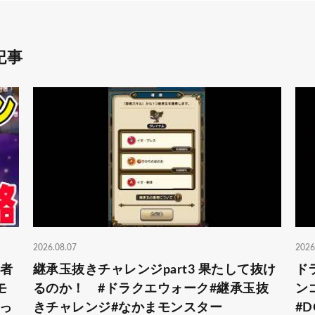
記事
2026.08.07
2026
勇者
継承玉抜きチャレンジpart3 果たして抜け
ド
モ
るのか！ #ドラクエウォーク#継承玉抜
ン
っ
きチャレンジ#なかまモンスター
#