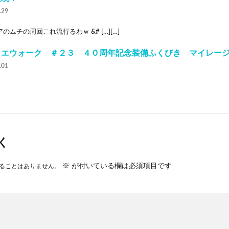
.29
のムチの周回これ流行るわｗ &# […][…]
クエウォーク ＃２３ ４０周年記念装備ふくびき マイレー
.01
く
※
が付いている欄は必須項目です
ることはありません。