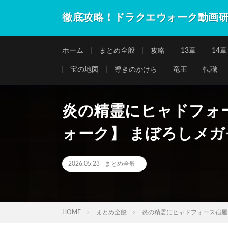
徹底攻略！ドラクエウォーク動画
ホーム
まとめ全般
攻略
13章
14章
宝の地図
導きのかけら
竜王
転職
炎の精霊にヒャドフォ
ォーク】 まぼろしメガ
2026.05.23
まとめ全般
HOME
まとめ全般
炎の精霊にヒャドフォース宿屋