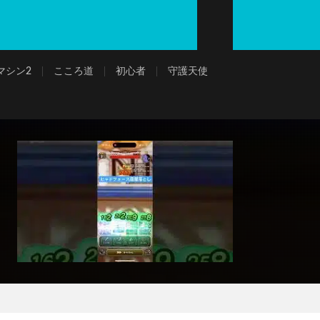
マシン2
こころ道
初心者
守護天使