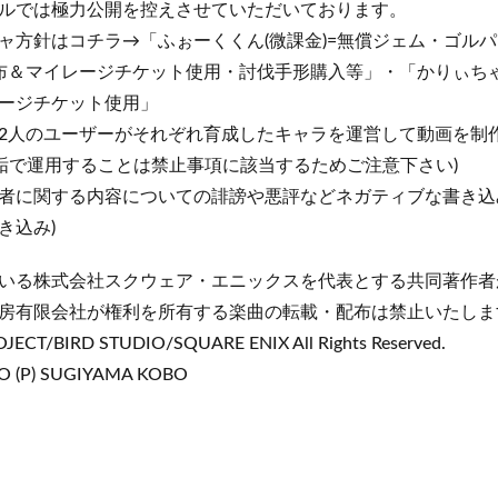
ルでは極力公開を控えさせていただいております。
ャ方針はコチラ→「ふぉーくくん(微課金)=無償ジェム・ゴル
布＆マイレージチケット使用・討伐手形購入等」・「かりぃちゃん
ージチケット使用」
2人のユーザーがそれぞれ育成したキャラを運営して動画を制作
垢で運用することは禁止事項に該当するためご注意下さい)
者に関する内容についての誹謗や悪評などネガティブな書き込
き込み)
いる株式会社スクウェア・エニックスを代表とする共同著作者
房有限会社が権利を所有する楽曲の転載・配布は禁止いたしま
ECT/BIRD STUDIO/SQUARE ENIX All Rights Reserved.
O (P) SUGIYAMA KOBO