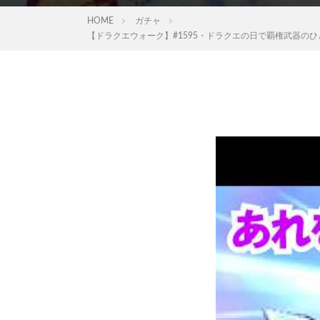
HOME
ガチャ
【ドラクエウォーク】#1595・ドラクエの日で覇権武器