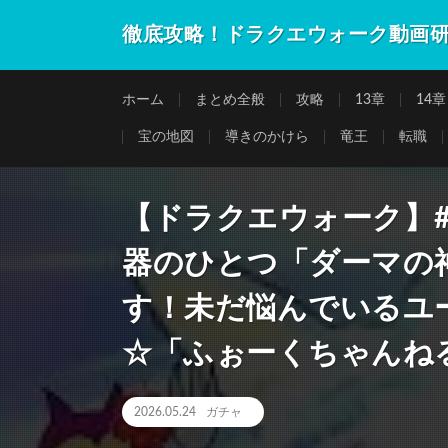
徹底攻略！ドラクエウォーク動画
ホーム
まとめ全般
攻略
13章
14章
宝の地図
導きのかけら
竜王
転職
【ドラクエウォーク】#
器のひとつ「ダーマの
す！未だ悩んでいるユ
☆「ふぉーくちゃんね
2026.05.24
ガチャ