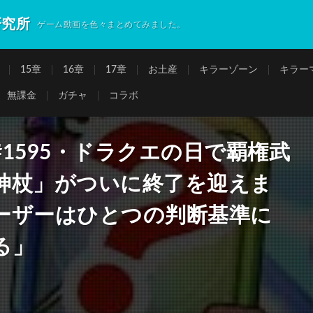
研究所
ゲーム動画を色々まとめてみました。
15章
16章
17章
お土産
キラーゾーン
キラー
無課金
ガチャ
コラボ
1595・ドラクエの日で覇権武
神杖」がついに終了を迎えま
ーザーはひとつの判断基準に
る」