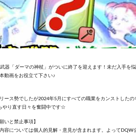
優良武器「ダーマの神杖」がついに終了を迎えます！未だ入手を
本動画をお役立て下さい♪
リース勢でしたが2024年5月にすべての職業をカンストした
らやり直す日々を奮闘中です☆
願いと禁止事項】
内容については個人的見解・意見が含まれます。よってDQW