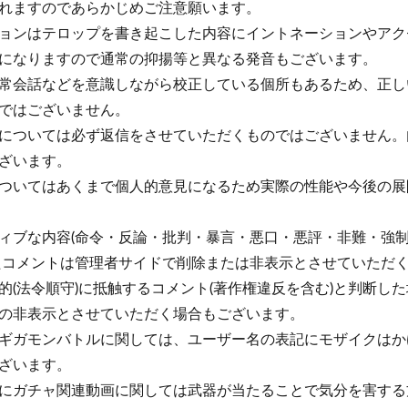
れますのであらかじめご注意願います。
ョンはテロップを書き起こした内容にイントネーションやアク
になりますので通常の抑揚等と異なる発音もございます。
常会話などを意識しながら校正している個所もあるため、正し
ではございません。
については必ず返信をさせていただくものではございません。
ざいます。
ついてはあくまで個人的意見になるため実際の性能や今後の展
ィブな内容(命令・反論・批判・暴言・悪口・悪評・非難・強
たコメントは管理者サイドで削除または非表示とさせていただ
的(法令順守)に抵触するコメント(著作権違反を含む)と判断し
の非表示とさせていただく場合もございます。
ギガモンバトルに関しては、ユーザー名の表記にモザイクはか
ざいます。
にガチャ関連動画に関しては武器が当たることで気分を害する