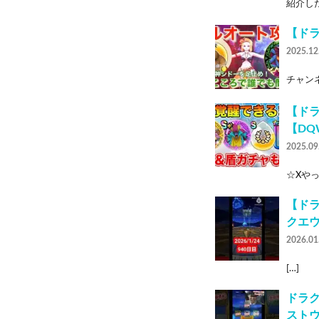
紹介したベ
【ド
2025.12
チャンネル
【ドラ
【DQ
2025.09
☆Xやって
【ドラ
クエ
2026.01
[…]
ドラク
スト