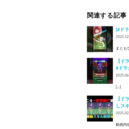
関連する記事
[#ド
2025.12
まともな
【ドラ
#ドラ
2025.06
[…]
【ド
しス
2025.02
動画内使用