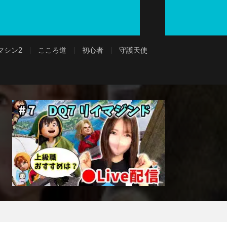
マシン2
こころ道
初心者
守護天使