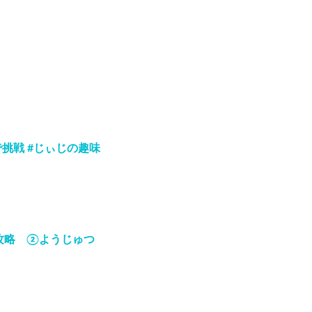
挑戦 #じぃじの趣味
攻略 ②ようじゅつ