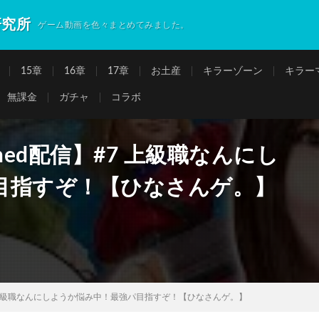
研究所
ゲーム動画を色々まとめてみました。
15章
16章
17章
お土産
キラーゾーン
キラー
無課金
ガチャ
コラボ
gined配信】#7 上級職なんにし
目指すぞ！【ひなさんゲ。】
信】#7 上級職なんにしようか悩み中！最強パ目指すぞ！【ひなさんゲ。】