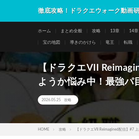
徹底攻略！ドラクエウォーク動画
ホーム
まとめ全般
攻略
13章
14章
宝の地図
導きのかけら
竜王
転職
【ドラクエVII Reima
ようか悩み中！最強パ
2026.05.25
攻略
HOME
攻略
【ドラクエVII Reimagined配