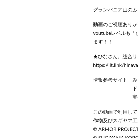
グランバニア山のふ
動画のご視聴ありが
youtubeレベ
ます！！
★ひなさん。総合リ
https://lit.link/hinay
情報参考サイト みんドラ 
ドラクエウォーク攻略w
宝の地図大量発生鑑定ツ
この動画で利用して
作物及びスギヤマ工
© ARMOR PROJECT