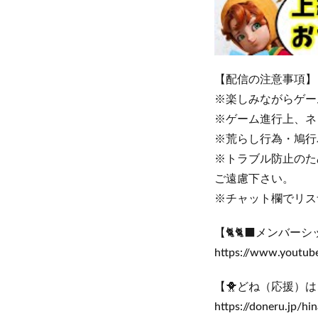
【配信の注意事項】
※楽しみながらゲー
※ゲーム進行上、ネ
※荒らし行為・鳩行
※トラブル防止のた
ご遠慮下さい。
※チャット欄でリス
【🐈🐈‍⬛メンバー
https://www.youtub
【🐥どね（応援）は
https://doneru.jp/hi