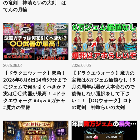
の竜剣 神喰らいの大剣 は
てんの月輪
2026.08.06
2026.08.05
【ドラクエウォーク】緊急！
【ドラクエウォーク】魔力の
2026年8月6日14時59分まで
宝鞭は6万ジェム価値なし！9
にジェムで何を引くべきか？
月の周年武器が大本命なので
実は〇〇武器が最高！ #ドラ
後悔しない選択をして下さ
クエウォーク #dqw #ガチャ
い！！【DQウォーク】ロト
#魔力の宝鞭
の竜剣 神喰らいの大剣