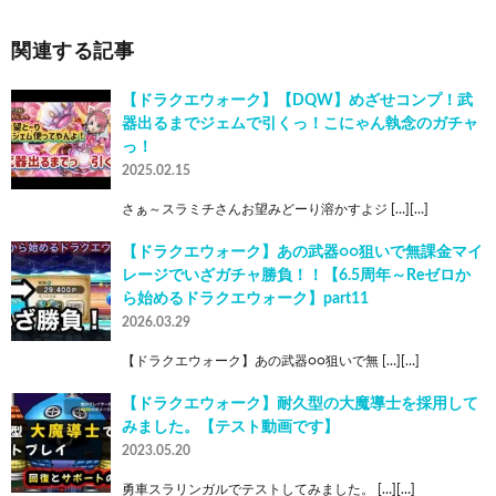
関連する記事
【ドラクエウォーク】【DQW】めざせコンプ！武
器出るまでジェムで引くっ！こにゃん執念のガチャ
っ！
2025.02.15
さぁ～スラミチさんお望みどーり溶かすよジ […][…]
【ドラクエウォーク】あの武器○○狙いで無課金マイ
レージでいざガチャ勝負！！【6.5周年～Reゼロか
ら始めるドラクエウォーク】part11
2026.03.29
【ドラクエウォーク】あの武器○○狙いで無 […][…]
【ドラクエウォーク】耐久型の大魔導士を採用して
みました。【テスト動画です】
2023.05.20
勇車スラリンガルでテストしてみました。 […][…]