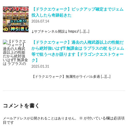
【ドラクエウォーク】ピックアップ確定までジェム
投入したら奇跡起きた
2026.07.14
↓サブチャンネル開設↓ https:// […][…]
【ドラクエウォーク】過去の人権武器以上の性能だ
から絶対強いはず⁉︎ 無課金は ラプラスの杖 をジェム
等で狙うべきか語ります【ドラゴンクエストウォー
ク】
2025.01.31
【ドラクエウォーク】無属性がライバル多過 […][…]
コメントを書く
メールアドレスが公開されることはありません。
※
が付いている欄は必須項
目です