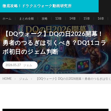
徹底攻略！ドラクエウォーク動画研究所
ホーム
まとめ全般
攻略
13章
14章
15章
16章
【DQウォーク】DQの日2026開幕！
勇者のつるぎは引くべき？DQ11コラ
ボ初日のジェム判断
2026.05.27
ジェム
HOME
ジェム
【DQウォーク】DQの日2026開幕！勇者のつるぎは引