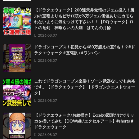
【ドラクエウォーク】200連天井覚悟のジェム投入！魔
力の宝鞭よりもピサロ頭が6万ジェム価値ありにカモら
れないように気をつけて下さい！！【DQウォーク】ロ
トの竜剣 神喰らいの大剣 はてんの月輪
2026.08.07
ドラゴンコープス！初見から480万超えの直Sも！？#ド
ラクエウォーク #直S狙い #ワンパン
2026.08.07
これでドラゴンコープス楽勝！ゾーン武器なしでも余裕
です。【ドラクエウォーク】【ドラゴンクエストウォー
ク】
2026.08.07
【ドラクエウォーク/お絵描き】Excelの図形だけでリッ
カを描いてみた【DQWalk/エクセルアート】#shorts #
ドラクエウォーク
2026.08.07