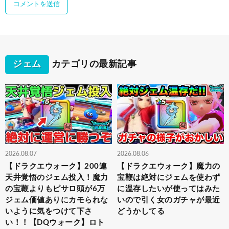
ジェム
カテゴリの最新記事
2026.08.07
2026.08.06
【ドラクエウォーク】200連
【ドラクエウォーク】魔力の
天井覚悟のジェム投入！魔力
宝鞭は絶対にジェムを使わず
の宝鞭よりもピサロ頭が6万
に温存したいが使ってはみた
ジェム価値ありにカモられな
いので引く女のガチャが最近
いように気をつけて下さ
どうかしてる
い！！【DQウォーク】ロト