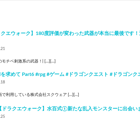
ラクエウォーク】180度評価が変わった武器が本当に最後です
.21
モチベ刺激系の武器！ ̵ […][…]
を求めて Part6 #rpg #ゲーム #ドラゴンクエスト #ドラゴ
.18
で利用している株式会社スクウェア […][…]
1【ドラクエウォーク】水百式①新たな乱入モンスターに出会いま
.25