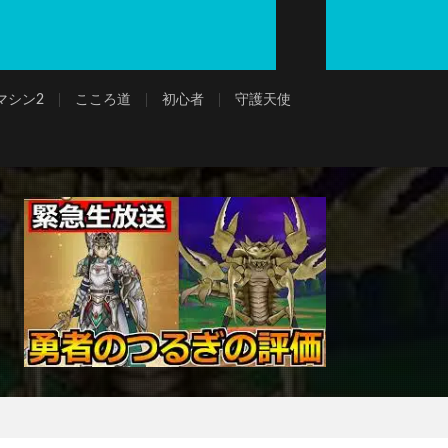
マシン2
こころ道
初心者
守護天使