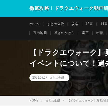
徹底攻略！ドラクエウォーク動画
ホーム
まとめ全般
攻略
13章
14章
宝の地図
導きのかけら
竜王
転職
【ドラクエウォーク】
イベントについて！過
2026.05.27
まとめ全般
HOME
まとめ全般
【ドラクエウォーク】勇者の剣