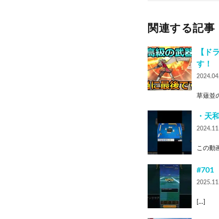
関連する記事
【ド
す！
2024.04
草薙並の
・天和
2024.11
この動画
#70
2025.11
[…]