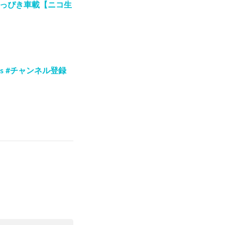
邪っぴき車載【ニコ生
es #チャンネル登録