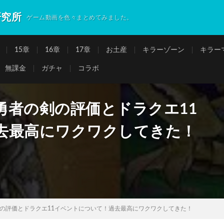
研究所
ゲーム動画を色々まとめてみました。
15章
16章
17章
お土産
キラーゾーン
キラー
無課金
ガチャ
コラボ
勇者の剣の評価とドラクエ11
去最高にワクワクしてきた！
の評価とドラクエ11イベントについて！過去最高にワクワクしてきた！