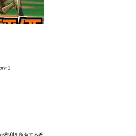
ion=1
が権利を所有する著