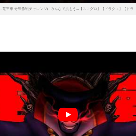
..竜王軍 奇襲作戦チャレンジにみんなで挑もう...【スマグロ】【ドラクエ】【ド