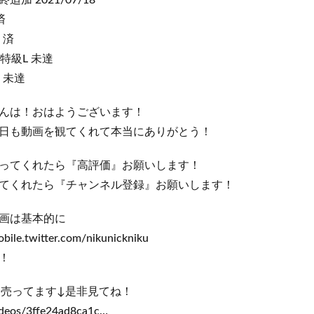
加 2021/07/18
済
 済
特級L 未達
 未達
んは！おはようございます！
日も動画を観てくれて本当にありがとう！
ってくれたら『高評価』お願いします！
てくれたら『チャンネル登録』お願いします！
画は基本的に
le.twitter.com/nikunickniku
！
ツ売ってます↓是非見てね！
ideos/3ffe24ad8ca1c…