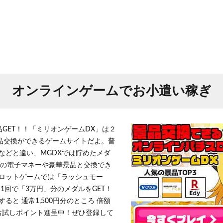
オンラインゲームでお小遣い稼ぎ
品GET！！「ミリオンゲームDX」は２
景品交換ができるゲームサイトだよ。普
などと違い、MGDXでは貯めたメダ
h」等の電子マネーや豪華景品と交換でき
ロットゲームでは「ラッシュモー
1回で「3万円」分のメダルをGET！
ると 通常1,500円分のところ 倍額
」お試しポイント進呈中！ぜひ登録して