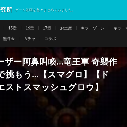
研究所
ゲーム動画を色々まとめてみました。
15章
16章
17章
お土産
キラーゾーン
キラー
無課金
ガチャ
コラボ
ザー阿鼻叫喚…竜王軍 奇襲作
で挑もう…【スマグロ】【ド
エストスマッシュグロウ】