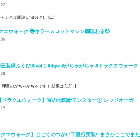
.27
ンネル開設↓ https:// […][…]
クエウォーク 🐉キラースロットマシン🎰現わる😈
.06
王装備ふくびきvol.1 #dqw #がちゃがちゃ #ドラクエウォーク
.28
弾目のがちゃがちゃです！ 結果は […][…]
8【ドラクエウォーク】宝の地図新モンスター⑥ レッドオーガ
.19
クエウォーク】じごくのつかい千里行実装!! まさかここでまた