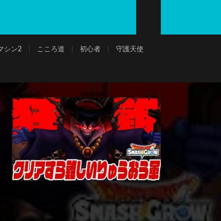
マシン2
こころ道
初心者
守護天使