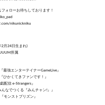
ります↓フォローお待ちしております！
iko_pad​
er.com/nikunickniku
2月24日生まれ)
UUUM所属
強エンターテイナーGameLive』
ひかくてきファンです！』
信 e-Strangers』
くる『みんチャン!』』
『モンストプリズン』