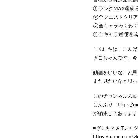
目標※随時追加※最終追
①ランクMAX達成 
②全クエストクリア
③全キャラわくわく
④全キャラ運極達成
こんにちは！こんば
ぎこちゃんです。今
動画をいいな！と思
また見たいなと思っ
このチャンネルの動
どんぶり https://mobi
が編集しております
■ぎこちゃんTシャ
https://muuu.com/v