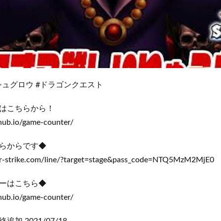
シュグロウ #ドラゴンクエスト
はこちらから！
thub.io/game-counter/
らからです◆
ster-strike.com/line/?target=stage&pass_code=NTQ5MzM2MjE0
ーはこちら◆
thub.io/game-counter/