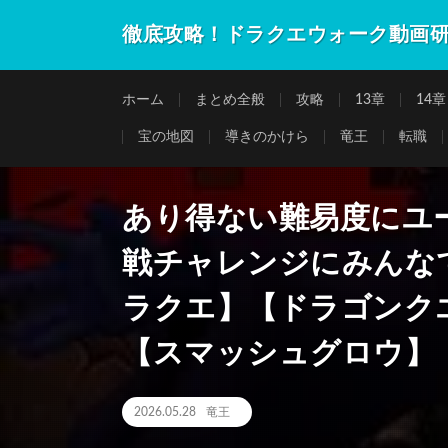
徹底攻略！ドラクエウォーク動画
ホーム
まとめ全般
攻略
13章
14章
宝の地図
導きのかけら
竜王
転職
あり得ない難易度にユー
戦チャレンジにみんな
ラクエ】【ドラゴンク
【スマッシュグロウ】
2026.05.28
竜王