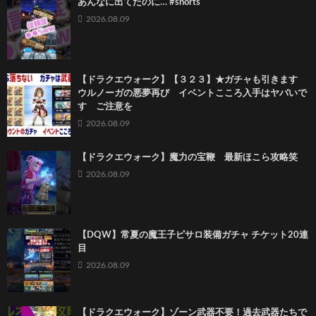
あんなに出てたのに… #shorts
2026.08.09
【ドラクエウォーク】【３２３】★ガチャも引きます
ウルノーガの悪夢再び イベントこころ入手はヤバいで
す ご注意を
2026.08.09
【ドラクエウォーク】魔力の宝鞭 最新ほこら攻略笑
2026.08.09
【DQW】常夏の魔王子ピサロ装備ガチャ チケット20連
目
2026.08.09
【ドラクエウォーク】ゾーン武器不要！過去武器たちで