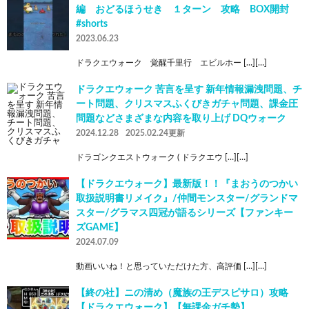
編 おどるほうせき １ターン 攻略 BOX開封
#shorts
2023.06.23
ドラクエウォーク 覚醒千里行 エビルホー […][…]
ドラクエウォーク 苦言を呈す 新年情報漏洩問題、チ
ート問題、クリスマスふくびきガチャ問題、課金圧
問題などさまざまな内容を取り上げ DQウォーク
2024.12.28
2025.02.24更新
ドラゴンクエストウォーク ( ドラクエウ […][…]
【ドラクエウォーク】最新版！！『まおうのつかい
取扱説明書リメイク』/仲間モンスター/グランドマ
スター/グラマス四冠が語るシリーズ【ファンキー
ズGAME】
2024.07.09
動画いいね！と思っていただけた方、高評価 […][…]
【終の社】ニの清め（魔族の王デスピサロ）攻略
【ドラクエウォーク】【無課金ガチ勢】