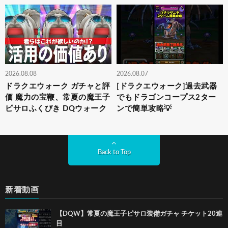
2026.08.08
2026.08.07
ドラクエウォーク ガチャと評
[ドラクエウォーク]過去武器
価 魔力の宝鞭、常夏の魔王子
でもドラゴンコープス2ター
ピサロふくびき DQウォーク
ンで簡単攻略💡
Back to Top
新着動画
【DQW】常夏の魔王子ピサロ装備ガチャ チケット20連
目