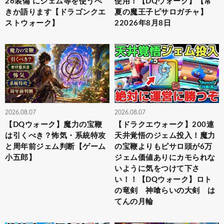
26装備 にジェム等を使うべ
使用！【DQウォーク】【常
きか語ります【ドラゴンクエ
夏の魔王子ピサロガチャ】
ストウォーク】
22026年8月8日
2026.08.07
2026.08.07
【DQウォーク】魔力の宝鞭
【ドラクエウォーク】200連
は引くべき？怖気・系統特攻
天井覚悟のジェム投入！魔力
と周年前ジェム判断【ゲーム
の宝鞭よりもピサロ頭が6万
小五郎】
ジェム価値ありにカモられな
いように気をつけて下さ
い！！【DQウォーク】ロト
の竜剣 神喰らいの大剣 は
てんの月輪