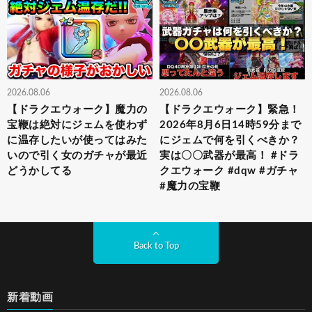
2026.08.06
2026.08.06
【ドラクエウォーク】魔力の
【ドラクエウォーク】緊急！
宝鞭は絶対にジェムを使わず
2026年8月6日14時59分まで
に温存したいが使ってはみた
にジェムで何を引くべきか？
いので引く女のガチャが最近
実は〇〇武器が最高！ #ドラ
どうかしてる
クエウォーク #dqw #ガチャ
#魔力の宝鞭
Back to Top
新着動画