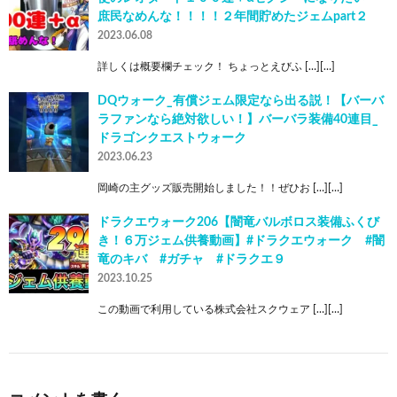
庶民なめんな！！！！２年間貯めたジェムpart２
2023.06.08
詳しくは概要欄チェック！ ちょっとえびふ […][…]
DQウォーク_有償ジェム限定なら出る説！【バーバ
ラファンなら絶対欲しい！】バーバラ装備40連目_
ドラゴンクエストウォーク
2023.06.23
岡崎の主グッズ販売開始しました！！ぜひお […][…]
ドラクエウォーク206【闇竜バルボロス装備ふくび
き！６万ジェム供養動画】#ドラクエウォーク #闇
竜のキバ #ガチャ #ドラクエ９
2023.10.25
この動画で利用している株式会社スクウェア […][…]