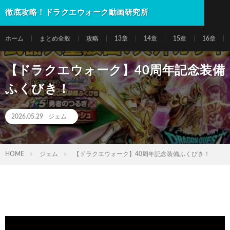
徹底攻略！ドラクエウォーク動画研究所
ホーム
まとめ全般
攻略
13章
14章
15章
16章
【ドラクエウォーク】40周年記念装備
ふくびき！
2026.05.29
ジェム
HOME
ジェム
【ドラクエウォーク】40周年記念装備ふくびき！