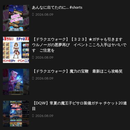
あんなに出てたのに… #shorts
2026.08.09
【ドラクエウォーク】【３２３】★ガチャも引きます
ウルノーガの悪夢再び イベントこころ入手はヤバいで
す ご注意を
2026.08.09
【ドラクエウォーク】魔力の宝鞭 最新ほこら攻略笑
2026.08.09
【DQW】常夏の魔王子ピサロ装備ガチャ チケット20連
目
2026.08.09