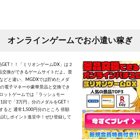
オンラインゲームでお小遣い稼ぎ
品GET！！「ミリオンゲームDX」は２
景品交換ができるゲームサイトだよ。普
などと違い、MGDXでは貯めたメダ
h」等の電子マネーや豪華景品と交換でき
ロットゲームでは「ラッシュモー
1回で「3万円」分のメダルをGET！
ると 通常1,500円分のところ 倍額
」お試しポイント進呈中！ぜひ登録して