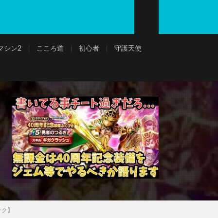
マシン2
こころ道
初心者
守護天使
ーク】