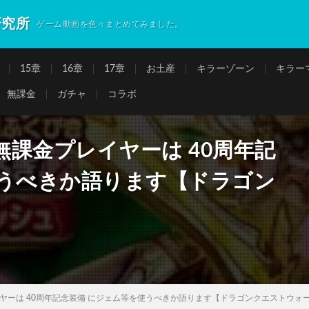
研究所
ゲーム動画を色々まとめてみました。
15章
16章
17章
お土産
キラーゾーン
キラー
無課金
ガチャ
コラボ
課金プレイヤーは 40周年記
使うべきか語ります【ドラゴン
ヤーは 40周年記念装備 にジェム等を使うべきか語ります【ドラゴンクエストウォ