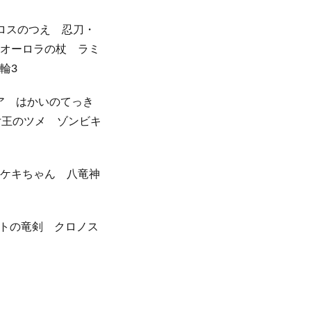
ロスのつえ 忍刀・
 オーロラの杖 ラミ
輪3
ア はかいのてっき
女王のツメ ゾンビキ
 ケキちゃん 八竜神
トの竜剣 クロノス