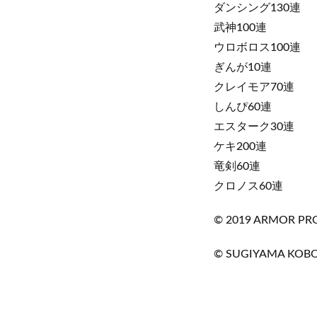
ダンシング130連
武神100連
ウロボロス100連
ぎんが10連
クレイモア70連
しんぴ60連
エスターク30連
ケキ200連
竜剣60連
クロノス60連
©︎ 2019 ARMOR PRO
©︎ SUGIYAMA KOB