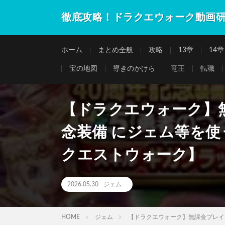
徹底攻略！ドラクエウォーク動画
ホーム
まとめ全般
攻略
13章
14章
宝の地図
導きのかけら
竜王
転職
【ドラクエウォーク】無
念装備 にジェム等を
クエストウォーク】
2026.05.30
ジェム
HOME
ジェム
【ドラクエウォーク】無課金プレイ