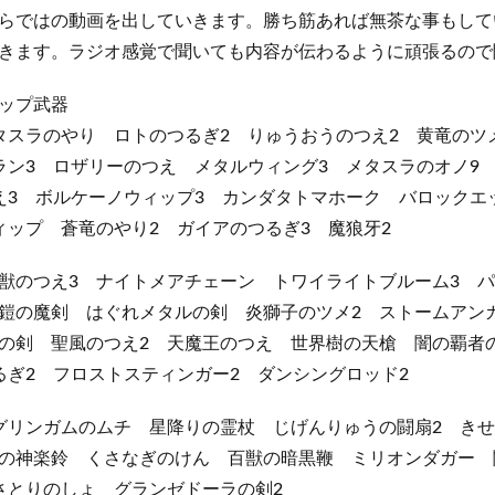
らではの動画を出していきます。勝ち筋あれば無茶な事もして
きます。ラジオ感覚で聞いても内容が伝わるように頑張るので
ップ武器
タスラのやり ロトのつるぎ2 りゅうおうのつえ2 黄竜のツ
ラン3 ロザリーのつえ メタルウィング3 メタスラのオノ9
え3 ボルケーノウィップ3 カンダタトマホーク バロックエ
ィップ 蒼竜のやり2 ガイアのつるぎ3 魔狼牙2
獣のつえ3 ナイトメアチェーン トワイライトブルーム3 
鎧の魔剣 はぐれメタルの剣 炎獅子のツメ2 ストームアン
の剣 聖風のつえ2 天魔王のつえ 世界樹の天槍 闇の覇者
るぎ2 フロストスティンガー2 ダンシングロッド2
グリンガムのムチ 星降りの霊杖 じげんりゅうの闘扇2 きせ
の神楽鈴 くさなぎのけん 百獣の暗黒鞭 ミリオンダガー
さとりのしょ グランゼドーラの剣2