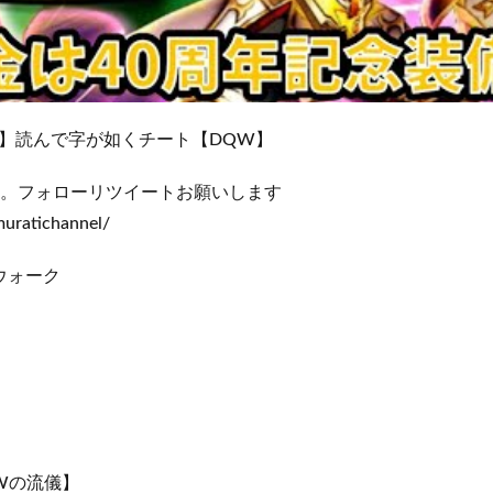
】読んで字が如くチート【DQW】
てます。フォローリツイートお願いします
muratichannel/
ウォーク
Wの流儀】