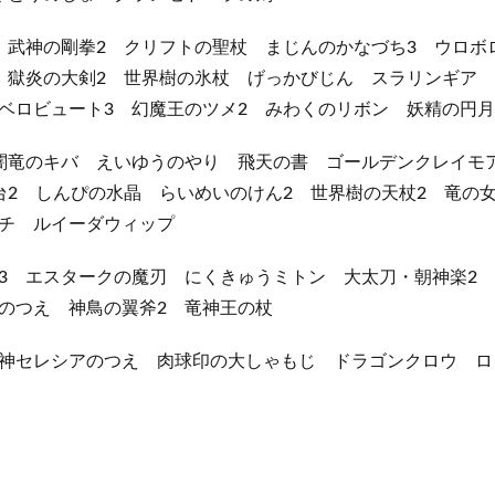
 武神の剛拳2 クリフトの聖杖 まじんのかなづち3 ウロボ
 獄炎の大剣2 世界樹の氷杖 げっかびじん スラリンギア
ベロビュート3 幻魔王のツメ2 みわくのリボン 妖精の円月
闇竜のキバ えいゆうのやり 飛天の書 ゴールデンクレイモ
台2 しんぴの水晶 らいめいのけん2 世界樹の天杖2 竜の
チ ルイーダウィップ
3 エスタークの魔刃 にくきゅうミトン 大太刀・朝神楽2
のつえ 神鳥の翼斧2 竜神王の杖
神セレシアのつえ 肉球印の大しゃもじ ドラゴンクロウ ロ