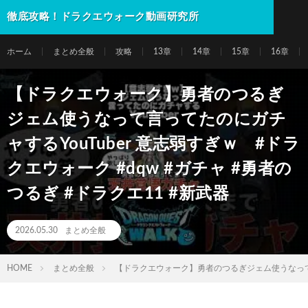
徹底攻略！ドラクエウォーク動画研究所
ホーム
まとめ全般
攻略
13章
14章
15章
16章
【ドラクエウォーク】勇者のつるぎ
ジェム使うなって言ってたのにガチ
ャするYouTuber 意志弱すぎｗ #ドラ
クエウォーク #dqw #ガチャ #勇者の
つるぎ #ドラクエ11 #新武器
2026.05.30
まとめ全般
HOME
まとめ全般
【ドラクエウォーク】勇者のつるぎジェム使うなって言って