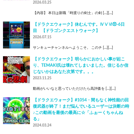
2026.03.25
【内容】 本日は新職「時渡りの剣士」の剣 […][…]
【ドラクエウォーク】休むんです。ⅣⅤⅥ㉛-6日
目 【ドラゴンクエストウォーク】
2026.07.15
サンキューチャンネルへようこそ。 このチ […][…]
【ドラクエウォーク】明らかにおかしい事が起こ
り、TEMAKI氏は壊れてしまいました。信じるか信
じないかはあなた次第です。。。
2023.11.25
動画がいいなと思っていただけたら高評価を […][…]
【ドラクエウォーク】#1054・間もなく神性能の回
復武器が終了！まだ悩んでいるユーザーは決断の時
♪この動画を最後の最高に☆「ふぉーくちゃんね
る」
2024.03.24