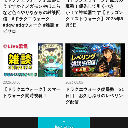
【ドラクエウォーク】進捗ど
【ドラクエウォーク】魔力の
うですか？メガモンやほこら
宝鞭！優先して引くべき
など色々やりながらの雑談配
か！？神武器です【ドラゴン
信 #ドラクエウォーク
クエストウォーク】2026年8
#dqw #dqウォーク #雑談 #
月5日
ピサロ
2026.08.05
2026.08.05
【ドラクエウォーク】スマー
ドラクエウォーク復帰勢 51
トウォーク同時視聴！
日目 お久しぶりのレベリン
グ配信
Back to Top