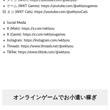
🔹 メイン (WKT): https://youtube.com/@wktyou
🔹 ゲーム (WKT Games): https://youtube.com/@wktyougames
🐱 ネコ (WKT Cats): https://youtube.com/@wktyouCats
📱 Social Media
🔹 X (Main): https://x.com/wktyou
🔹 X (Game): https://x.com/wktyougames
🔹 Instagram: https://instagram.com/wktyou
🔹 Threads: https://www.threads.net/@wktyou
🔹 TikTok: https://www.tiktok.com/@wktyou
オンラインゲームでお小遣い稼ぎ