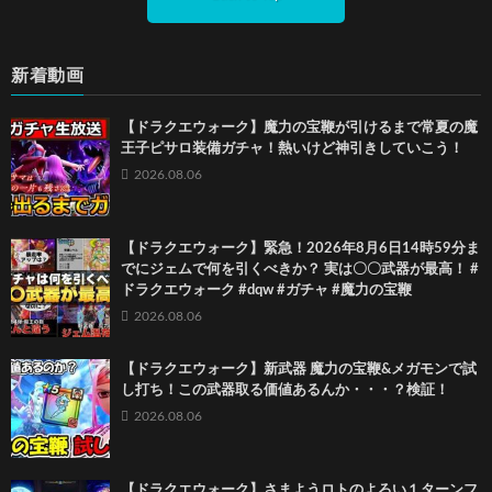
新着動画
【ドラクエウォーク】魔力の宝鞭が引けるまで常夏の魔
王子ピサロ装備ガチャ！熱いけど神引きしていこう！
2026.08.06
【ドラクエウォーク】緊急！2026年8月6日14時59分ま
でにジェムで何を引くべきか？ 実は〇〇武器が最高！ #
ドラクエウォーク #dqw #ガチャ #魔力の宝鞭
2026.08.06
【ドラクエウォーク】新武器 魔力の宝鞭&メガモンで試
し打ち！この武器取る価値あるんか・・・？検証！
2026.08.06
【ドラクエウォーク】さまようロトのよろい１ターンフ