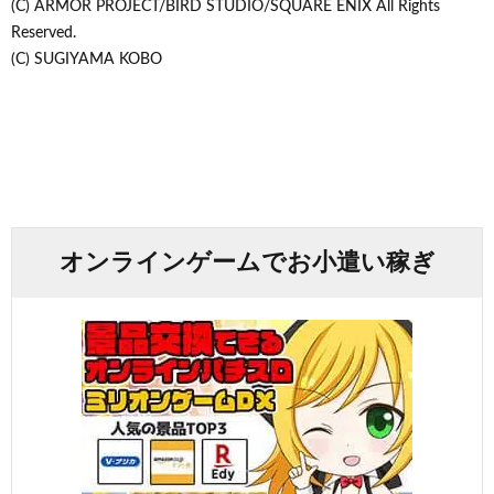
(C) ARMOR PROJECT/BIRD STUDIO/SQUARE ENIX All Rights
Reserved.
(C) SUGIYAMA KOBO
オンラインゲームでお小遣い稼ぎ