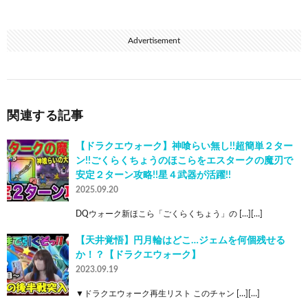
Advertisement
関連する記事
【ドラクエウォーク】神喰らい無し!!超簡単２ター
ン!!ごくらくちょうのほこらをエスタークの魔刃で
安定２ターン攻略!!星４武器が活躍!!
2025.09.20
DQウォーク新ほこら「ごくらくちょう」の […][…]
【天井覚悟】円月輪はどこ…ジェムを何個残せる
か！？【ドラクエウォーク】
2023.09.19
▼ドラクエウォーク再生リスト このチャン […][…]