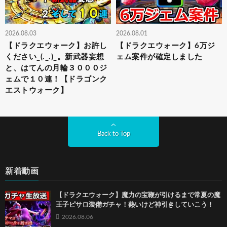
2026.08.03
2026.08.01
【ドラクエウォーク】お許し
【ドラクエウォーク】6万ジ
ください_(._.)_。新武器妄想
ェム案件が確定しました
と、はてんの月輪３０００ジ
ェムで１０連！【ドラゴンク
エストウォーク】
Back to Top
新着動画
【ドラクエウォーク】魔力の宝鞭が引けるまで常夏の魔
王子ピサロ装備ガチャ！熱いけど神引きしていこう！
2026.08.06