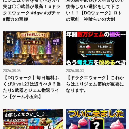
にジェムで何を引くべきか？
月の周年武器が大本命なので
実は〇〇武器が最高！ #ドラ
後悔しない選択をして下さ
クエウォーク #dqw #ガチャ
い！！【DQウォーク】ロト
#魔力の宝鞭
の竜剣 神喰らいの大剣
2026.08.05
2026.08.03
【DQウォーク】毎日無料ふ
【ドラクエウォーク】これか
くびきvol.23は追うべき？当
らはよりジェム節約が重要に
たり5武器とジェム撤退ライ
なります。
ン【ゲーム小五郎】