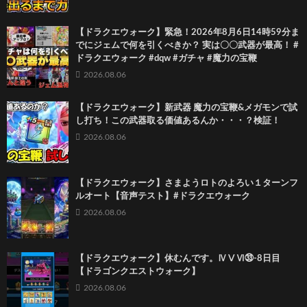
【ドラクエウォーク】緊急！2026年8月6日14時59分ま
でにジェムで何を引くべきか？ 実は〇〇武器が最高！ #
ドラクエウォーク #dqw #ガチャ #魔力の宝鞭
2026.08.06
【ドラクエウォーク】新武器 魔力の宝鞭&メガモンで試
し打ち！この武器取る価値あるんか・・・？検証！
2026.08.06
【ドラクエウォーク】さまようロトのよろい１ターンフ
ルオート【音声テスト】#ドラクエウォーク
2026.08.06
【ドラクエウォーク】休むんです。ⅣⅤⅥ㉝-8日目
【ドラゴンクエストウォーク】
2026.08.06