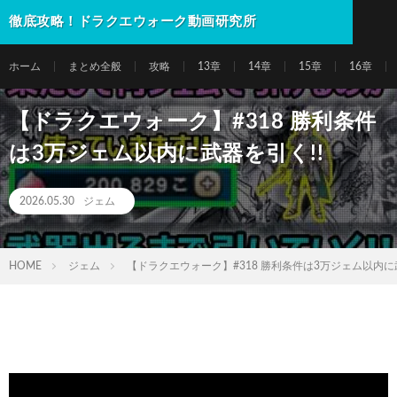
徹底攻略！ドラクエウォーク動画研究所
ホーム
まとめ全般
攻略
13章
14章
15章
16章
【ドラクエウォーク】#318 勝利条件
は3万ジェム以内に武器を引く!!
2026.05.30
ジェム
HOME
ジェム
【ドラクエウォーク】#318 勝利条件は3万ジェム以内に武