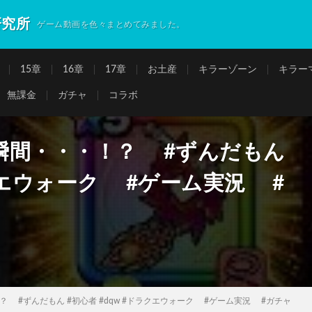
研究所
ゲーム動画を色々まとめてみました。
15章
16章
17章
お土産
キラーゾーン
キラー
無課金
ガチャ
コラボ
瞬間・・・！？ #ずんだもん
ラクエウォーク #ゲーム実況 #
 #ずんだもん #初心者 #dqw #ドラクエウォーク #ゲーム実況 #ガチャ