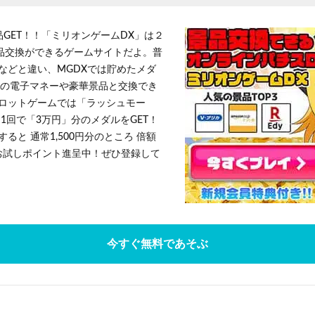
品GET！！「ミリオンゲームDX」は２
景品交換ができるゲームサイトだよ。普
などと違い、MGDXでは貯めたメダ
h」等の電子マネーや豪華景品と交換でき
ロットゲームでは「ラッシュモー
1回で「3万円」分のメダルをGET！
ると 通常1,500円分のところ 倍額
」お試しポイント進呈中！ぜひ登録して
今すぐ無料であそぶ