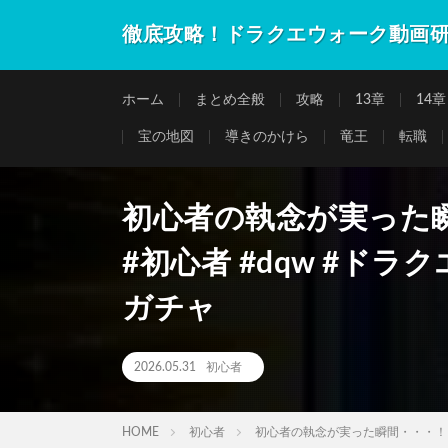
徹底攻略！ドラクエウォーク動画
ホーム
まとめ全般
攻略
13章
14章
宝の地図
導きのかけら
竜王
転職
初心者の執念が実った
#初心者 #dqw #ド
ガチャ
2026.05.31
初心者
HOME
初心者
初心者の執念が実った瞬間・・・！？