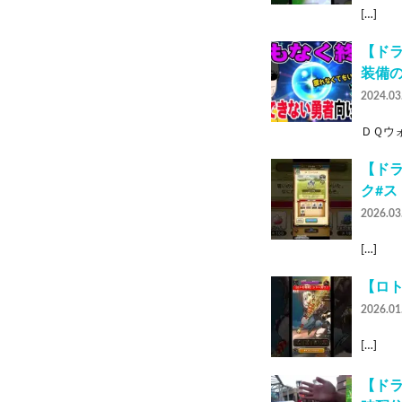
[…]
【ド
装備
2024.03
ＤＱウォ
【ドラ
ク#ス
2026.03
[…]
【ロト
2026.01
[…]
【ドラ