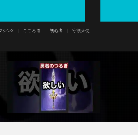
マシン2
こころ道
初心者
守護天使