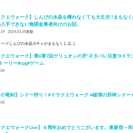
ラクエウォーク】しんぴの水晶を獲れなくても大丈夫!?まもな
の入手できない無課金勇者向けのお話。
.19
2024.03.20更新
ークしんぴの水晶ガチャがまもなく […][…]
クエウォーク】第6章7話ゲリュオンの牙”ネタバレ注意”#ドラ
トーリー#rpg#ゲーム
.06
の竜剣】シドー狩り！#ドラクエウォーク #破壊の邪神シドー 
.02
クエウォークLive】４周年おめでとうございます。東新宿～